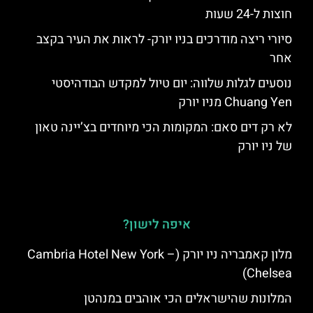
חוצות ל-24 שעות
סיורי ריצה מודרכים בניו יורק- לראות את העיר בקצב
אחר
נוסעים לגלות שלווה: יום טיול למקדש הבודהיסטי
Chuang Yen מניו יורק
לא רק דים סאם: המקומות הכי מיוחדים בצ’יינה טאון
של ניו יורק
איפה לישון?
מלון קאמבריה ניו יורק (Cambria Hotel New York –
Chelsea)
המלונות שהישראלים הכי אוהבים במנהטן