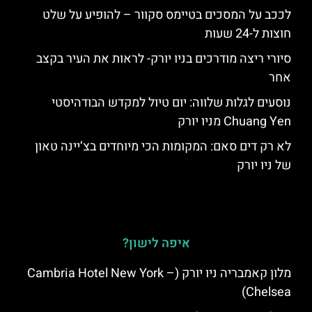
לככב על המסכים בטיימס סקוור – להופיע על שלט
חוצות ל-24 שעות
סיורי ריצה מודרכים בניו יורק- לראות את העיר בקצב
אחר
נוסעים לגלות שלווה: יום טיול למקדש הבודהיסטי
Chuang Yen מניו יורק
לא רק דים סאם: המקומות הכי מיוחדים בצ’יינה טאון
של ניו יורק
איפה לישון?
מלון קאמבריה ניו יורק (Cambria Hotel New York –
Chelsea)