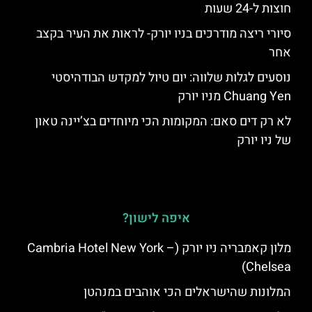
חוצות ל-24 שעות
סיורי ריצה מודרכים בניו יורק- לראות את העיר בקצב
אחר
נוסעים לגלות שלווה: יום טיול למקדש הבודהיסטי
Chuang Yen מניו יורק
לא רק דים סאם: המקומות הכי מיוחדים בצ’יינה טאון
של ניו יורק
איפה לישון?
מלון קאמבריה ניו יורק (Cambria Hotel New York –
Chelsea)
המלונות שהישראלים הכי אוהבים במנהטן