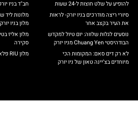
להופיע על שלט חוצות ל-24 שעות
חב"ד בניו יורק
סיורי ריצה מודרכים בניו יורק- לראות
מלונות ליד שד
את העיר בקצב אחר
מלון בניו יור
נוסעים לגלות שלווה: יום טיול למקדש
הבודהיסטי Chuang Yen מניו יורק
סקירה
לא רק דים סאם: המקומות הכי
מלון RIU פלאזה ניו יורק – סקירה
מיוחדים בצ’יינה טאון של ניו יורק