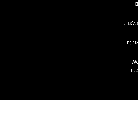
ם
מלצות
ה טאון ניו
Woodbur
Common Premi) בניו