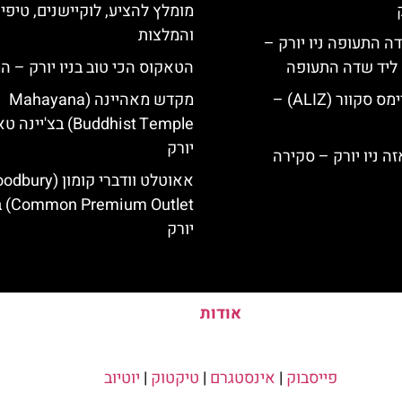
מומלץ להציע, לוקיישנים, טיפי
והמלצות
ה התעופה ניו יורק –
ק ליד שדה התעופה
הטאקוס הכי טוב בניו יורק – ה
מלון אליז בטיימס סקוור (ALIZ) –
מקדש מאהיינה (Mahayana
Buddhist Temple) בצ'יינ
יורק
אאוטלט וודברי קומון (y
um Outlet
יורק
אודות
פייסבוק
|
אינסטגרם
|
טיקטוק
|
יוטיוב