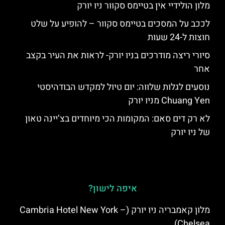
מלון הולידיי אין בטיימס סקוור ניו יורק
לככב על המסכים בטיימס סקוור – להופיע על שלט
חוצות ל-24 שעות
סיורי ריצה מודרכים בניו יורק- לראות את העיר בקצב
אחר
נוסעים לגלות שלווה: יום טיול למקדש הבודהיסטי
Chuang Yen מניו יורק
לא רק דים סאם: המקומות הכי מיוחדים בצ’יינה טאון
של ניו יורק
איפה לישון?
מלון קאמבריה ניו יורק (Cambria Hotel New York –
Chelsea)