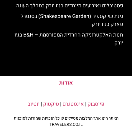
פסטיבלים ואירועים מיוחדים בניו יורק במהלך השנה
גינת שייקספיר (Shakespeare Garden) בסנטרל
פארק בניו יורק
חנות האלקטרוניקה החרדית המפורסמת – B&H בניו
יורק
אודות
פייסבוק
|
אינסטגרם
|
טיקטוק
|
יוטיוב
האתר הינו אתר המלצות מטיילים © כל הזכויות שמורות לסוכנות
TRAVELERS.CO.IL