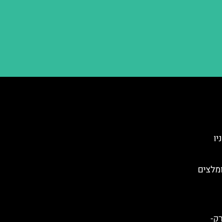
 בניו
ומלצים
בניו יורק-