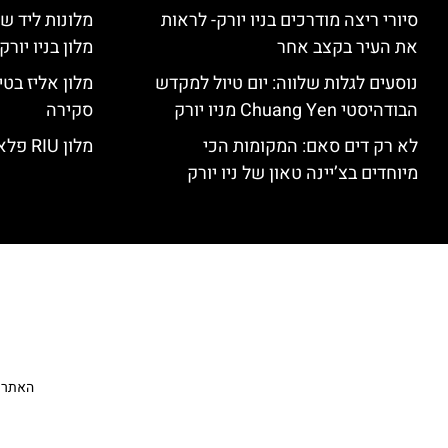
סיורי ריצה מודרכים בניו יורק- לראות
מלונות ליד שד
את העיר בקצב אחר
מלון בניו יור
נוסעים לגלות שלווה: יום טיול למקדש
הבודהיסטי Chuang Yen מניו יורק
סקירה
לא רק דים סאם: המקומות הכי
מלון RIU פלאזה ניו יורק – סקירה
מיוחדים בצ’יינה טאון של ניו יורק
האתר הי