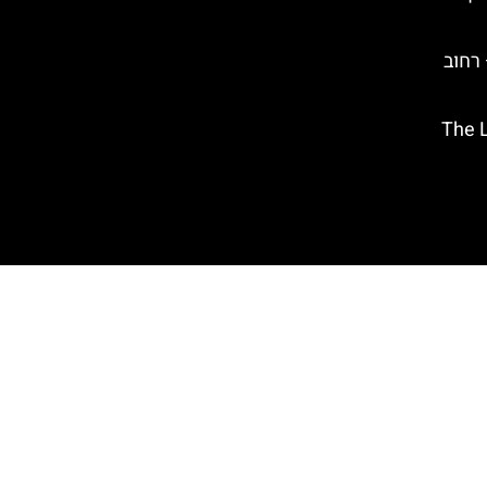
(Ludlow Street) – רחוב
The Lion Ki