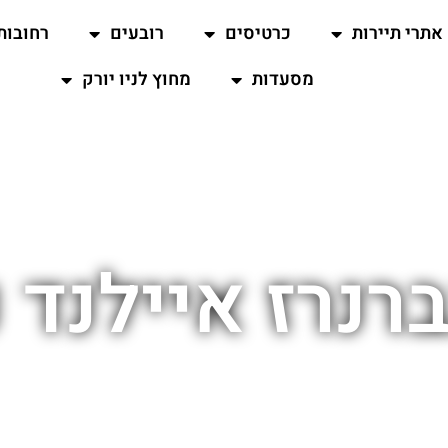
אתרי תיירות
כרטיסים
רובעים
רחובות
מסעדות
מחוץ לניו יורק
רנרז איילנד נ