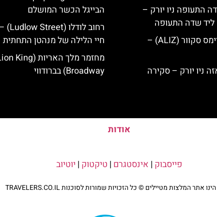
ה התעופה ניו יורק –
הבייגל הכשר המושלם
ק ליד שדה התעופה
רחוב לודלו 
מלון אליז בטיימס סקוור (ALIZ) –
חיי הלילה של מנהטן התחתית
מחזמר מלך האריות (ng
Broadway) בברודווי
אודות
פייסבוק
|
אינסטגרם
|
טיקטוק
|
יוטיוב
נו אתר המלצות מטיילים © כל הזכויות שמורות לסוכנות TRAVELERS.CO.IL