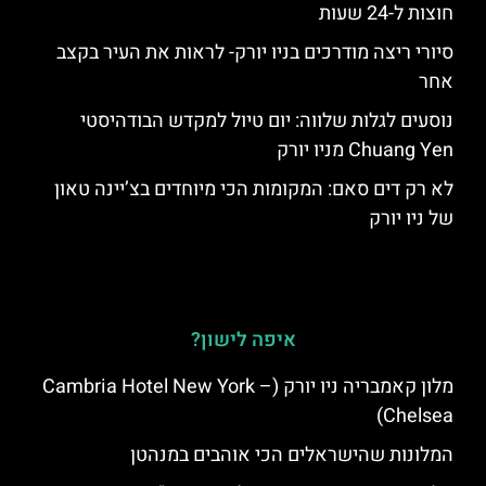
חוצות ל-24 שעות
סיורי ריצה מודרכים בניו יורק- לראות את העיר בקצב
אחר
נוסעים לגלות שלווה: יום טיול למקדש הבודהיסטי
Chuang Yen מניו יורק
לא רק דים סאם: המקומות הכי מיוחדים בצ’יינה טאון
של ניו יורק
איפה לישון?
מלון קאמבריה ניו יורק (Cambria Hotel New York –
Chelsea)
המלונות שהישראלים הכי אוהבים במנהטן