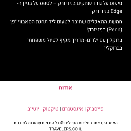
טיפוס על גורד שחקים בניו יורק – לטפס על בניין ה-
Edge בניו יורק
חמשת המאכלים שחובה לטעום ליד תחנת הסאבווי ״פן
(Penn) בניו יורק!
ברוקלין עם ילדים- מדריך מקיף לטיול משפחתי
בברוקלין
אודות
פייסבוק
|
אינסטגרם
|
טיקטוק
|
יוטיוב
האתר הינו אתר המלצות מטיילים © כל הזכויות שמורות לסוכנות
TRAVELERS.CO.IL