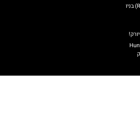
רנדלס איילנד (Randalls Island) בניו
ורק!
Hunte
ק