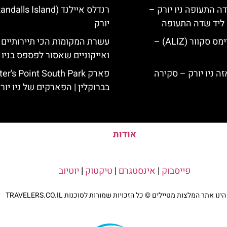
ה התעופה ניו יורק –
ק ליד שדה התעופה
יורק
מלון אליז בטיימס סקוור (ALIZ) –
עשרת המקומות הכי תיירותיים
ואייקוניים שאסור לפספס בניו י
פארק r’s Point South Park
בברוקלין | הפארקים של ניו יור
אודות
פייסבוק
|
אינסטגרם
|
טיקטוק
|
יוטיוב
נו אתר המלצות מטיילים © כל הזכויות שמורות לסוכנות TRAVELERS.CO.IL