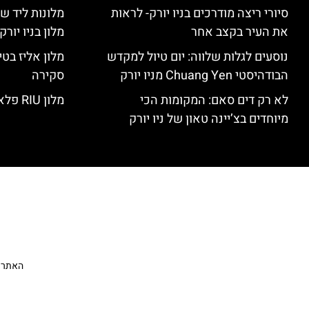
סיורי ריצה מודרכים בניו יורק- לראות
מלונות ליד שד
את העיר בקצב אחר
מלון בניו יור
נוסעים לגלות שלווה: יום טיול למקדש
הבודהיסטי Chuang Yen מניו יורק
סקירה
לא רק דים סאם: המקומות הכי
מלון RIU פלאזה ניו יורק – סקירה
מיוחדים בצ’יינה טאון של ניו יורק
האתר הי