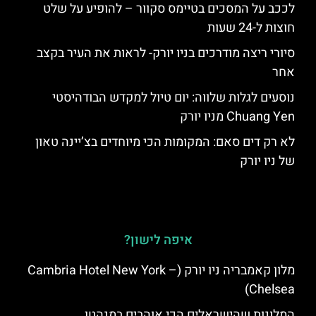
לככב על המסכים בטיימס סקוור – להופיע על שלט
חוצות ל-24 שעות
סיורי ריצה מודרכים בניו יורק- לראות את העיר בקצב
אחר
נוסעים לגלות שלווה: יום טיול למקדש הבודהיסטי
Chuang Yen מניו יורק
לא רק דים סאם: המקומות הכי מיוחדים בצ’יינה טאון
של ניו יורק
איפה לישון?
מלון קאמבריה ניו יורק (Cambria Hotel New York –
Chelsea)
המלונות שהישראלים הכי אוהבים במנהטן