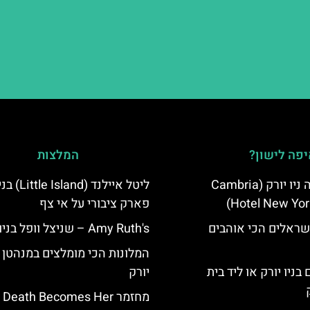
פה לישון?
המלצות
מלון קאמבריה ניו יורק (Cambria
ליטל איילנד (nd
Hotel New Yor
פארק ציבורי על אי צף
שראלים הכי אוהבים
Amy Ruth's – שניצל וופל בניו יורק
המלונות הכי מומלצים במנהטן נ
בניו יורק או ליד בית
יורק
מחזמר Death Becomes Her