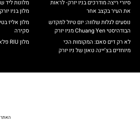
סיורי ריצה מודרכים בניו יורק- לראות
מלונות ליד שד
את העיר בקצב אחר
מלון בניו יור
נוסעים לגלות שלווה: יום טיול למקדש
הבודהיסטי Chuang Yen מניו יורק
סקירה
לא רק דים סאם: המקומות הכי
מלון RIU פלאזה ניו יורק – סקירה
מיוחדים בצ’יינה טאון של ניו יורק
האתר הי