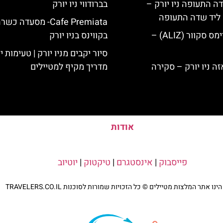
ה התעופה ניו יורק –
בברודווי ניו יורק
ק ליד שדה התעופה
Cafe Premiata- מסעדה כש
מלון אליז בטיימס סקוור (ALIZ) –
בקווינס בניו יורק
סיור יקבים מניו יורק | טעימות יי
מדריך מקיף למטיילים
אודות
פייסבוק
|
אינסטגרם
|
טיקטוק
|
יוטיוב
נו אתר המלצות מטיילים © כל הזכויות שמורות לסוכנות TRAVELERS.CO.IL