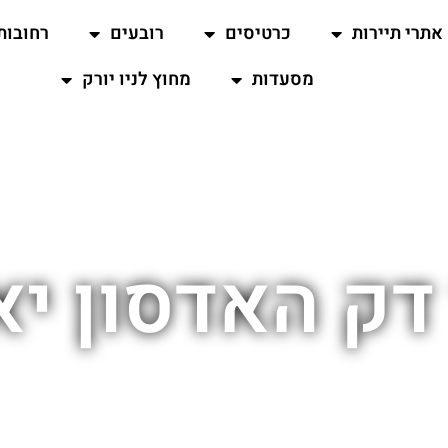
אתרי תיירות
כרטיסים
רובעים
רחובות
מסעדות
מחוץ לניו יורק
דק האדסון י