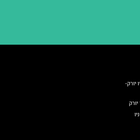
Little Isla) בניו יורק-
יו