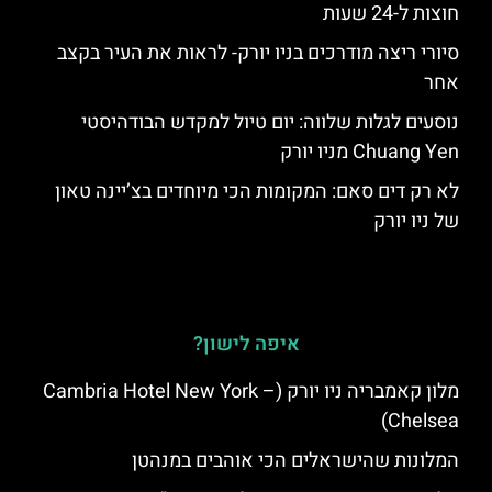
חוצות ל-24 שעות
סיורי ריצה מודרכים בניו יורק- לראות את העיר בקצב
אחר
נוסעים לגלות שלווה: יום טיול למקדש הבודהיסטי
Chuang Yen מניו יורק
לא רק דים סאם: המקומות הכי מיוחדים בצ’יינה טאון
של ניו יורק
איפה לישון?
מלון קאמבריה ניו יורק (Cambria Hotel New York –
Chelsea)
המלונות שהישראלים הכי אוהבים במנהטן