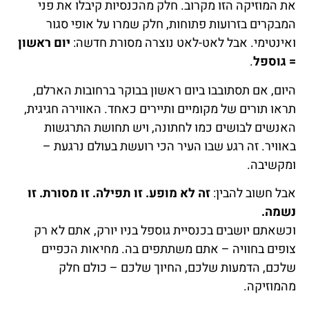
את המוזיקה הזו מקרוב. חלק מהכנסיות קיבלו את פני
המבקרים בזרועות פתוחות, חלק שמרו על אופי סגור
ואינטימי. אבל לאט-לאט נוצרה מסורת חדשה:
יום ראשון
= גוספל
.
היום, אם תסתובבו ביום ראשון בבוקר ברחובות הארלם,
תראו תורים של מקומיים ותיירים כאחד. האווירה חגיגית,
האנשים לבושים כמו לחתונה, ויש תחושת התרגשות
באוויר. זה רגע שבו העיר הכי רועשת בעולם נרגעת –
ומקשיבה.
אבל חשוב להבין:
זה לא מופע. זו תפילה. זו מסורת. זו
נשמה.
וכשאתם יושבים בכנסיית גוספל בניו יורק, אתם לא רק
צופים בחוויה – אתם משתתפים בה. מחיאות הכפיים
שלכם, הדמעות שלכם, החיוך שלכם – כולם חלק
מהמוזיקה.