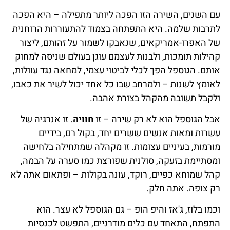
עם השנים, השירה הזו הפכה ליותר מתפילה – היא הפכה
לתרבות שלמה. היא התפתחה בצמוד להתעוררות הרוחנית
של האפרו-אמריקאים, שנאבקו לשמור על זהותם, ליצור
קהילות תומכות, ולבנות לעצמם עוגן בעולם שניסה למחוק
אותם. הגוספל הפך לכלי לביטוי עצמי, למחאה נגד עוולות,
לאומץ לשנות – ולמרחב שבו כל אחד יכול לשיר את כאבו,
ולקבל תשובה מהקהל בצורת אהבה.
אבל הגוספל הוא לא רק שירה – זו
חוויה
. זו אנרגיה של
עשרות ומאות אנשים ששרים יחד, בקול רם, בידיים
מורמות, בעיניים עצומות. זו מקהלה שמתחילה בלחישה
ומסתיימת בזעקה, סולנית שפורצת כמו סערה על הבמה,
קהל שמוחא כפיים, רוקד, עונה בקולות – ופתאום אתה לא
רק צופה. אתה חלק.
וכמו בלוז, ג'אז והיפ הופ – גם הגוספל לא עצר. הוא
התפתח, התאחד עם כלים מודרניים, התפשט לכנסיות