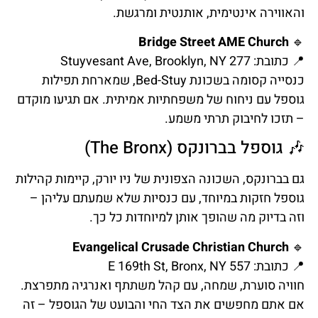
והאווירה אינטימית, אותנטית ומרגשת.
Bridge Street AME Church
🔹
📍 כתובת: 277 Stuyvesant Ave, Brooklyn, NY
כנסייה קסומה בשכונת Bed-Stuy, שמארחת תפילות
גוספל עם ניחוח של משפחתיות אמיתית. אם תגיעו מוקדם
– תזכו לחיבוק תרתי משמע.
🎶 גוספל בברונקס (The Bronx)
גם בברונקס, השכונה הצפונית של ניו יורק, קיימות קהילות
גוספל חזקות במיוחד, עם כנסיות שלא שמעתם עליהן –
וזה בדיוק מה שהופך אותן למיוחדות כל כך.
Evangelical Crusade Christian Church
🔹
📍 כתובת: 557 E 169th St, Bronx, NY
חוויה סוערת, שמחה, עם קהל משתתף ואנרגיה מתפרצת.
אם אתם מחפשים את הצד החי והבועט של הגוספל – זה