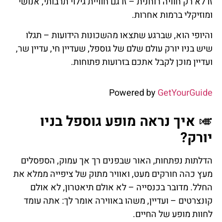
זו לא רק חוויה רוחנית – זו גם חוויית גילוי תרבותי, אנושי
ומוזיקלי ברמות אחרות.
והיופי הוא, שברגע שתצאו מהשכונות הידועות – תגלו
שיש בניו יורק עולם שלם של גוספל, שעדיין חי, עדיין שר,
ועדיין מוכן לקבל אתכם בזרועות פתוחות.
Powered by
GetYourGuide
🎺
איך נראה מופע גוספל בניו
יורק?
הדלתות נפתחות, האור שבפנים רך אך עמוק, הספסלים
מעץ כהה חורקים מעט, ואוויר מתוק של ציפייה ממלא את
החלל. מדובר בכנסייה – לא אולם תיאטרון, לא אולם
קונצרטים – ועדיין, משהו באווירה אומר לך: אתה עומד
לחוות מופע של החיים.