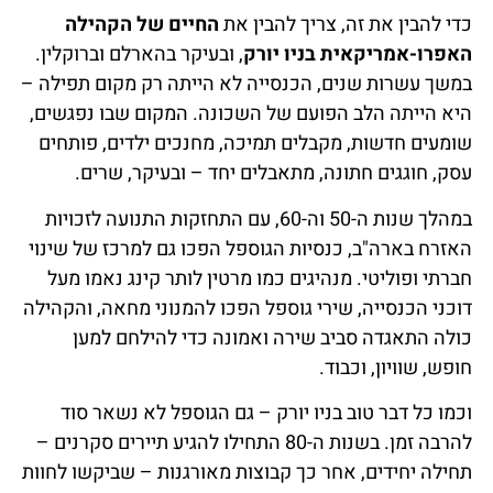
כדי להבין את זה, צריך להבין את
החיים של הקהילה
האפרו-אמריקאית בניו יורק
, ובעיקר בהארלם וברוקלין.
במשך עשרות שנים, הכנסייה לא הייתה רק מקום תפילה –
היא הייתה הלב הפועם של השכונה. המקום שבו נפגשים,
שומעים חדשות, מקבלים תמיכה, מחנכים ילדים, פותחים
עסק, חוגגים חתונה, מתאבלים יחד – ובעיקר, שרים.
במהלך שנות ה-50 וה-60, עם התחזקות התנועה לזכויות
האזרח בארה"ב, כנסיות הגוספל הפכו גם למרכז של שינוי
חברתי ופוליטי. מנהיגים כמו מרטין לותר קינג נאמו מעל
דוכני הכנסייה, שירי גוספל הפכו להמנוני מחאה, והקהילה
כולה התאגדה סביב שירה ואמונה כדי להילחם למען
חופש, שוויון, וכבוד.
וכמו כל דבר טוב בניו יורק – גם הגוספל לא נשאר סוד
להרבה זמן. בשנות ה-80 התחילו להגיע תיירים סקרנים –
תחילה יחידים, אחר כך קבוצות מאורגנות – שביקשו לחוות