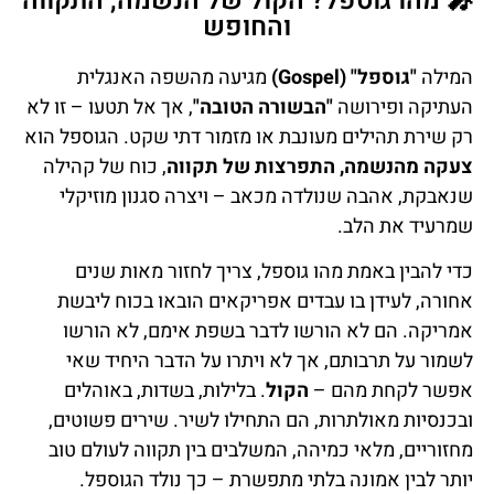
🎤 מהו גוספל? הקול של הנשמה, התקווה
והחופש
המילה
"גוספל" (Gospel)
מגיעה מהשפה האנגלית
העתיקה ופירושה
"הבשורה הטובה"
, אך אל תטעו – זו לא
רק שירת תהילים מעונבת או מזמור דתי שקט. הגוספל הוא
צעקה מהנשמה, התפרצות של תקווה
, כוח של קהילה
שנאבקת, אהבה שנולדה מכאב – ויצרה סגנון מוזיקלי
שמרעיד את הלב.
כדי להבין באמת מהו גוספל, צריך לחזור מאות שנים
אחורה, לעידן בו עבדים אפריקאים הובאו בכוח ליבשת
אמריקה. הם לא הורשו לדבר בשפת אימם, לא הורשו
לשמור על תרבותם, אך לא ויתרו על הדבר היחיד שאי
אפשר לקחת מהם –
הקול
. בלילות, בשדות, באוהלים
ובכנסיות מאולתרות, הם התחילו לשיר. שירים פשוטים,
מחזוריים, מלאי כמיהה, המשלבים בין תקווה לעולם טוב
יותר לבין אמונה בלתי מתפשרת – כך נולד הגוספל.