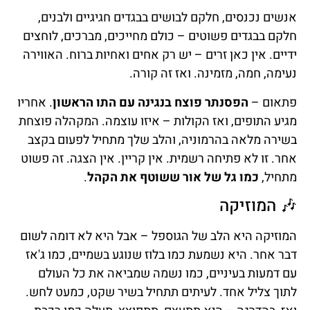
אנשים נכנסים, חלקם לבושים בבגדים חגיגיים ולבנים,
חלקם בבגדים פשוטים – כולם מחייכים, מברכים, לוחצים
ידיים. אין כאן זרים – יש רק אחים ואחיות ברוח. האווירה
נעימה, חמה, מזמינה. ואז זה קורה.
פתאום –
הפסנתר פוצח בנגינה עם התו הראשון
. אחריו
מגיע התופים, ואז הקולות – איזו עוצמה. המקהלה פוצחת
בשירה מלאה בהרמוניה, והלב שלך מתחיל לפעום בקצב
אחר. זו לא פתיחה רשמית. אין קריין. אין הצגה. זה פשוט
מתחיל,
כמו גל של אור ששוטף את הקהל
.
🎶 המוזיקה
המוזיקה היא הלב של הגוספל – אבל היא לא דומה לשום
דבר אחר. היא נשמעת כמו בלוז שנוגע בשמיים, כמו ג'אז
עם דמעות בעיניים, כמו נשמה שמביאה את כל העולם
לתוך צליל אחד. לעיתים תתחיל בשיר שקט, כמעט לחש.