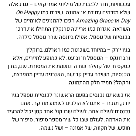
עכשוויות, חדר ללבבות של מיליוני אמריקאים – גם כאלה
שלא מזדהים עם דת או אמונה. שירים כמו
Oh Happy
Day
או
Amazing Grace
הפכו להמנונים לאומיים של
השראה. אגדות כמו ארית'ה פרנקלין התחילו את דרכן
בכנסיות של גוספל. אפילו ביונסה שרה גוספל כילדה.
בניו יורק – במיוחד בשכונות כמו הארלם, ברוקלין
והברונקס – הגוספל חי ובועט. לא כמופע לתיירים, אלא
כטקס חי של קהילה שחיה ונושמת את המסורת. שם, בתוך
הכנסיות, השירה עדיין קדושה, האנרגיה עדיין מתפרצת,
והקהל? תמיד חלק מהתמונה.
אז כשאתם נכנסים בפעם הראשונה לכנסיית גוספל בניו
יורק, תזכרו – אתם לא הולכים לשמוע מוזיקה. אתם
נכנסים לעולם אחר. לעולם שבו קול אחד קטן יכול להרעיד
את האדמה. לעולם שבו כל שיר מספר סיפור. סיפור של
חופש, של תקווה, של אמונה – ושל נשמה.