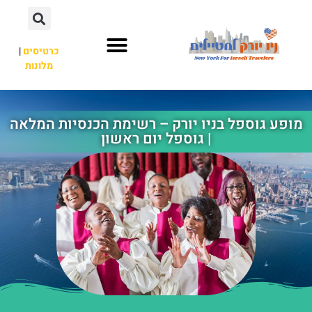
כרטיסים
|
מלונות
אתרי תיירות
מחוץ לניו יורק
מופע גוספל בניו יורק – רשימת הכנסיות המלאה
| גוספל יום ראשון