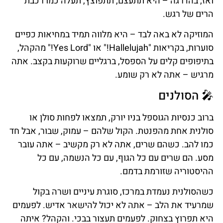
ואז, בהדרגה – היא תתעצם, תתפוצץ, תעלה כמו רכבת
הרים של רגש.
המוזיקה לא באה לבד – היא מלווה תמיד במחיאות כפיים
סוערות, בקריאות "Hallelujah!" או "Yes Lord!" מהקהל,
בתיפופים קלים על הספסל, ברגליים שרוקעות בקצב. אתה
מרגיש – אתה לא רק שומע.
🎤 הסולנים
ברוב כנסיות הגוספל בניו יורק, תמצאו לפחות סולן או
סולנית אחת מהפנטת. הקול שלהם – עמוק, שבור, אבל חד
כמו להב. כשהם שרים, אתה לא רק מקשיב – אתה עובר
מסע. הם שרים עם כל הגוף, עם כל הנשמה, עם כל
ההיסטוריה שזורמת בדמם.
כשהסולנית נעמדת במרכז, סוגרת עיניים ושרה בקול
שמרעיד את הלב – אתה לא יכול להישאר אדיש. לפעמים
היא תפרוץ בצחוק. לפעמים תעצור בבכי. והקהל? איתה