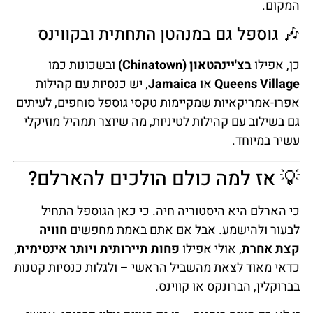
המקום.
🎶 גוספל גם במנהטן התחתית ובקווינס
כן, אפילו
בצ'יינהטאון (Chinatown)
ובשכונות כמו
Queens Village
או
Jamaica
, יש כנסיות עם קהילות
אפרו-אמריקאיות שמקיימות טקסי גוספל סוחפים, לעיתים
גם בשילוב עם קהילות לטיניות, מה שיוצר תמהיל מוזיקלי
עשיר במיוחד.
💡 אז למה כולם הולכים להארלם?
כי הארלם היא היסטוריה חיה. כי כאן הגוספל התחיל
לבעור ולהישמע. אבל אם אתם באמת מחפשים
חוויה
קצת אחרת
, אולי אפילו
פחות תיירותית ויותר אינטימית
,
כדאי מאוד לצאת מהשביל הראשי – ולגלות כנסיות קטנות
בברוקלין, הברונקס או קווינס.