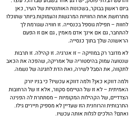
והרעש הבלתי פוסק, יש רגע אחד בשבוע שבו הכל עוצר.
ביום ראשון בבוקר, בשכונות האותנטיות של העיר, כאן
מתרחשת אחת החוויות המרגשות והעמוקות ביותר שתוכלו
לחוות – תפילת גוספל בכנסייה. זו חוויה שגורמת לך
להתחבר, גם אם אינך אדם מאמין , גם אם זו הפעם
הראשונה שלך בתוך כנסייה.
לא מדובר רק במוזיקה – זו אנרגיה. זו קהילה. זו תרבות
שנטועה עמוק בהיסטוריה של אמריקה, שהפכה את הכאב
לתקווה, את הסבל לשירה, ואת הדת לחגיגה של נשמה.
ולמה דווקא כאן? ולמה דווקא עכשיו? כי בניו יורק
האמיתית – לא זו של הטיימס סקוור, אלא זו של הרחובות
הצדדיים, של הקהילות המקומיות – מסתתרת לה הפנינה
התרבותית והרוחנית הזו שעדיין לא מספיק תיירים גילו.
ואתם? הולכים לגלות אותה עכשיו.