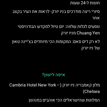
חוצות ל-24 שעות
סיורי ריצה מודרכים בניו יורק- לראות את העיר בקצב
אחר
נוסעים לגלות שלווה: יום טיול למקדש הבודהיסטי
Chuang Yen מניו יורק
לא רק דים סאם: המקומות הכי מיוחדים בצ’יינה טאון
של ניו יורק
איפה לישון?
מלון קאמבריה ניו יורק (Cambria Hotel New York –
Chelsea)
המלונות שהישראלים הכי אוהבים במנהטן