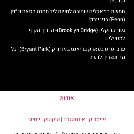
ופרטים
חמשת המאכלים שחובה לטעום ליד תחנת הסאבווי ״פן
(Penn) בניו יורק!
גשר ברוקלין (Brooklyn Bridge)- מדריך מקיף
למטיילים
ערבי סרט בפארק בריאנט בניו יורק (Bryant Park)- כל
מה שצריך לדעת
אודות
פייסבוק
|
אינסטגרם
|
טיקטוק
|
יוטיוב
האתר הינו אתר המלצות מטיילים © כל הזכויות שמורות לסוכנות