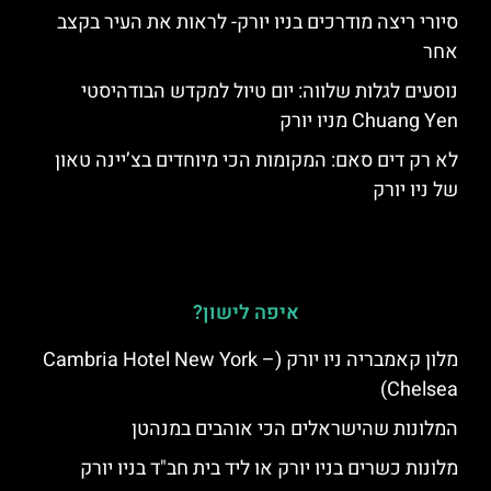
סיורי ריצה מודרכים בניו יורק- לראות את העיר בקצב
אחר
נוסעים לגלות שלווה: יום טיול למקדש הבודהיסטי
Chuang Yen מניו יורק
לא רק דים סאם: המקומות הכי מיוחדים בצ’יינה טאון
של ניו יורק
איפה לישון?
מלון קאמבריה ניו יורק (Cambria Hotel New York –
Chelsea)
המלונות שהישראלים הכי אוהבים במנהטן
מלונות כשרים בניו יורק או ליד בית חב"ד בניו יורק