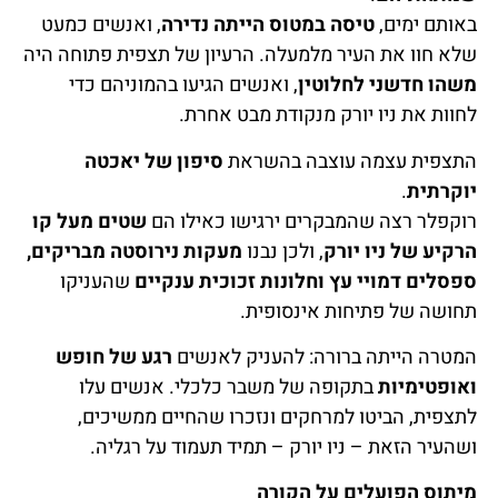
באותם ימים,
טיסה במטוס הייתה נדירה
, ואנשים כמעט
שלא חוו את העיר מלמעלה. הרעיון של תצפית פתוחה היה
משהו חדשני לחלוטין
, ואנשים הגיעו בהמוניהם כדי
לחוות את ניו יורק מנקודת מבט אחרת.
התצפית עצמה עוצבה בהשראת
סיפון של יאכטה
יוקרתית
.
רוקפלר רצה שהמבקרים ירגישו כאילו הם
שטים מעל קו
הרקיע של ניו יורק
, ולכן נבנו
מעקות נירוסטה מבריקים,
ספסלים דמויי עץ וחלונות זכוכית ענקיים
שהעניקו
תחושה של פתיחות אינסופית.
המטרה הייתה ברורה: להעניק לאנשים
רגע של חופש
ואופטימיות
בתקופה של משבר כלכלי. אנשים עלו
לתצפית, הביטו למרחקים ונזכרו שהחיים ממשיכים,
ושהעיר הזאת – ניו יורק – תמיד תעמוד על רגליה.
מיתוס הפועלים על הקורה