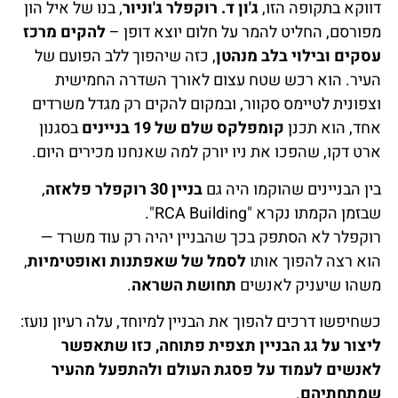
דווקא בתקופה הזו,
ג'ון ד. רוקפלר ג'וניור
, בנו של איל הון
מפורסם, החליט להמר על חלום יוצא דופן –
להקים מרכז
עסקים ובילוי בלב מנהטן
, כזה שיהפוך ללב הפועם של
העיר. הוא רכש שטח עצום לאורך השדרה החמישית
וצפונית לטיימס סקוור, ובמקום להקים רק מגדל משרדים
אחד, הוא תכנן
קומפלקס שלם של 19 בניינים
בסגנון
ארט דקו, שהפכו את ניו יורק למה שאנחנו מכירים היום.
בין הבניינים שהוקמו היה גם
בניין 30 רוקפלר פלאזה
,
שבזמן הקמתו נקרא "RCA Building".
רוקפלר לא הסתפק בכך שהבניין יהיה רק עוד משרד —
הוא רצה להפוך אותו
לסמל של שאפתנות ואופטימיות
,
משהו שיעניק לאנשים
תחושת השראה
.
כשחיפשו דרכים להפוך את הבניין למיוחד, עלה רעיון נועז:
ליצור על גג הבניין תצפית פתוחה, כזו שתאפשר
לאנשים לעמוד על פסגת העולם ולהתפעל מהעיר
שמתחתיהם
.