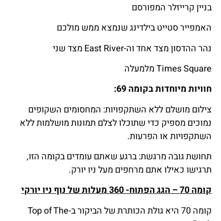
בניין קרייזלר המפורסם
האמפייר סטייט בילדינג שנמצא ממש מולכם
נהר ההדסון מצד אחד וה-East River מצד שני
Times Square מלמעלה
חוויות מיוחדות בקומה 69:
צילום מושלם ללא השתקפויות: המחסומים השקופים
נמוכים מספיק כדי שתוכלו לצלם תמונות מושלמות ללא
השתקפויות או הפרעות.
תחושת גובה מרגשת: ברגע שאתם עומדים בקומה הזו,
תרגישו כאילו אתם מרחפים מעל ניו יורק.
קומה 70 – הגג הפתוח- 360 מעלות של נוף ניו יורקי
קומה 70 היא גולת הכותרת של הביקור ב-Top of The