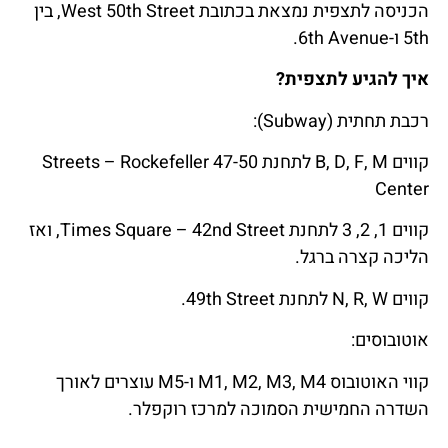
הכניסה לתצפית נמצאת בכתובת West 50th Street, בין
5th ו-6th Avenue.
איך להגיע לתצפית?
רכבת תחתית (Subway):
קווים B, D, F, M לתחנת 47-50 Streets – Rockefeller
Center
קווים 1, 2, 3 לתחנת Times Square – 42nd Street, ואז
הליכה קצרה ברגל.
קווים N, R, W לתחנת 49th Street.
אוטובוסים:
קווי האוטובוס M1, M2, M3, M4 ו-M5 עוצרים לאורך
השדרה החמישית הסמוכה למרכז רוקפלר.