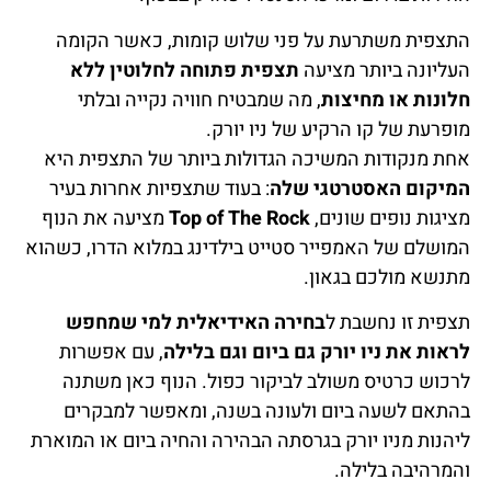
התצפית משתרעת על פני שלוש קומות, כאשר הקומה
העליונה ביותר מציעה
תצפית פתוחה לחלוטין ללא
חלונות או מחיצות
, מה שמבטיח חוויה נקייה ובלתי
מופרעת של קו הרקיע של ניו יורק.
אחת מנקודות המשיכה הגדולות ביותר של התצפית היא
המיקום האסטרטגי שלה
: בעוד שתצפיות אחרות בעיר
מציגות נופים שונים,
Top of The Rock
מציעה את הנוף
המושלם של האמפייר סטייט בילדינג במלוא הדרו, כשהוא
מתנשא מולכם בגאון.
תצפית זו נחשבת ל
בחירה האידיאלית למי שמחפש
לראות את ניו יורק גם ביום וגם בלילה
, עם אפשרות
לרכוש כרטיס משולב לביקור כפול. הנוף כאן משתנה
בהתאם לשעה ביום ולעונה בשנה, ומאפשר למבקרים
ליהנות מניו יורק בגרסתה הבהירה והחיה ביום או המוארת
והמרהיבה בלילה.