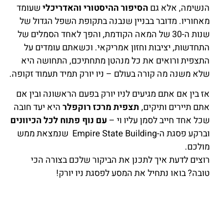
הנשימה, אלא גם
הסיפור ההיסטורי והאדריכלי
שעומד
מאחוריו. מדובר בבניין שנבנה בתקופת השפל הגדול של
שנות ה-30 של המאה הקודמת, והפך לאחד הסמלים של
התחדשות, יציבות וחזון אמריקאי. וכשאתם עומדים על
התצפית ורואים את כל מנהטן מתחתיכם, התחושה היא
שלא משנה מה קורה בעולם – ניו יורק תמיד תעמוד זקופה.
אז בין אם אתם מגיעים לניו יורק בפעם הראשונה ובין אם
אתם תיירים ותיקים,
תצפית מרכז רוקפלר
היא יעד חובה
שכל אחד חייב לסמן עליו וי –
עם נוף פתוח לכל הכיוונים
וברקע פסגת ה-Empire State Building שנמצאת ממש
מולכם.
רוצים לדעת איך לתכנן את הביקור שלכם בצורה הכי
טובה? בואו נתחיל את המסע לפסגת ניו יורק!