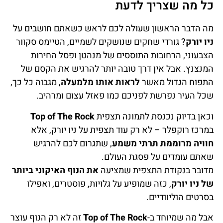
כל מה שצריך לדעת
מה הדבר הראשון שעולה לכם לראש כשאתם חושבים על
ניו יורק
? גורדי שחקים שנושקים לשמיים, הטיימס סקוור
הצבעוני, הרחובות התוססים של מנהטן ופסל החירות
המנצנץ. אבל אין דרך טובה יותר להרגיש את הקסם של
התפוח הגדול מאשר
לראות אותו מלמעלה
, מגבוה כל כך,
שכל העיר נפרשת לפניכם כמו פאזל עצום ומרהיב.
וכאן בדיוק נכנסת לתמונה תצפית
Top of The Rock
במרכז רוקפלר – לא רק עוד תצפית על ניו יורק, אלא
חוויה מרוממת תרתי משמע
, שתגרום לכם להרגיש
שאתם עומדים על פסגת העולם.
מדובר בנקודת התצפית שמציעה
את הנוף האיקוני ביותר
של ניו יורק
, כזה שמופיע על גלויות, פוסטרים, ואפילו
בסרטים הוליוודיים.
אבל מה שמיוחד ב-
Top of The Rock
זה לא רק הנוף עוצר