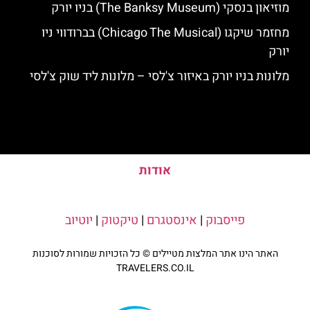
מוזיאון בנסקי (The Banksy Museum) בניו יורק
מחזמר שיקגו (Chicago The Musical) בברודווי ניו
יורק
מלונות בניו יורק באיזור צ'לסי – מלונות ליד שוק צ'לסי
אודות
פייסבוק
|
אינסטגרם
|
טיקטוק
|
יוטיוב
האתר הינו אתר המלצות מטיילים © כל הזכויות שמורות לסוכנות
TRAVELERS.CO.IL