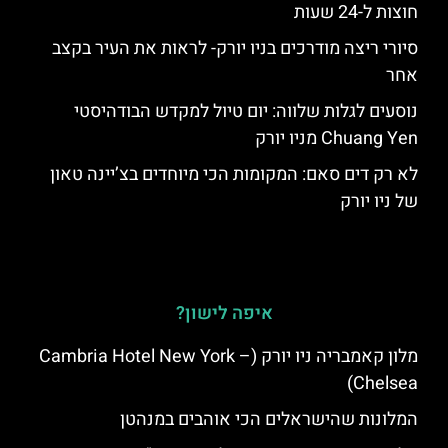
חוצות ל-24 שעות
סיורי ריצה מודרכים בניו יורק- לראות את העיר בקצב
אחר
נוסעים לגלות שלווה: יום טיול למקדש הבודהיסטי
Chuang Yen מניו יורק
לא רק דים סאם: המקומות הכי מיוחדים בצ’יינה טאון
של ניו יורק
איפה לישון?
מלון קאמבריה ניו יורק (Cambria Hotel New York –
Chelsea)
המלונות שהישראלים הכי אוהבים במנהטן