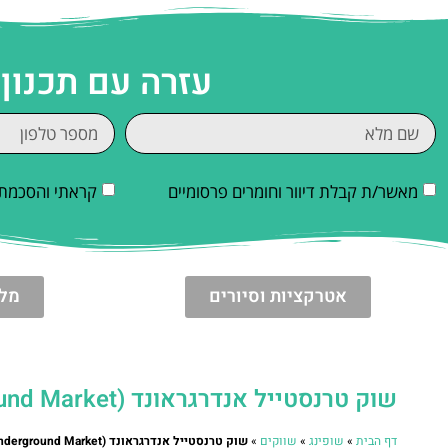
עזרה עם תכנון 
מאשר/ת קבלת דיוור וחומרים פרסומיים
קראתי והסכמתי
אטרקציות וסיורים
מלו
שוק טרנסטייל אנדרגראונד (Turnstyle Underground Market)
דף הבית
»
שופינג
»
שווקים
»
שוק טרנסטייל אנדרגראונד (Turnstyle Underground Market)