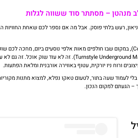
מנהטן – מסתתר סוד ששווה לגלות
 ניאון, רעש בלתי פוסק. אבל מה אם נספר לכם שאחת החוויות הכ
בין השדרה השמינית לכיכר קולומבוס (Columbus Circle), במקום שבו חולפים מאות אלפי נוסעים ביום, מחכה לכם שו
קטן-גדול עם אופי אחר – טרנסטייל אנדרגראונד (Turnstyle Underground Market). זה לא עוד שוק אוכל. זה גם 
ובים ורוח ניו יורקית, עטוף באווירה אורבנית ומלאת הפתעות.
י לעמוד שעה בתור, לטעום טאקו נפלא, למצוא מתנות מקוריות
 – הגעתם למקום הנכון.
ל