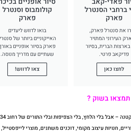
ור פאדי-קאב
סיור אופניים בכיכר
 ברחבי הסנטרל
קולומבוס וסנטרל
פארק
פארק
ו את סנטרל פארק,
בואו לדווש ליעדים
ק העירוני המתויר
האייקוניים ביותר של סנטרל
בארצות הברית, בסיור
פארק בסיור אופניים באורך
פדיקאב פרטי.
שעתיים עם מדריך מנוסה.
לחצו כאן
צאו לדווש!
תמצאו בשוק ?
שו
יים, חנויות עיצוב מקומי, דוכנים משתנים, מוצרי לייפסטייל, 