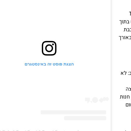
T
 בתוך
בת
עי, באורך
הצגת פוסט זה באינסטגרם
: לא
צה
חנות
ום