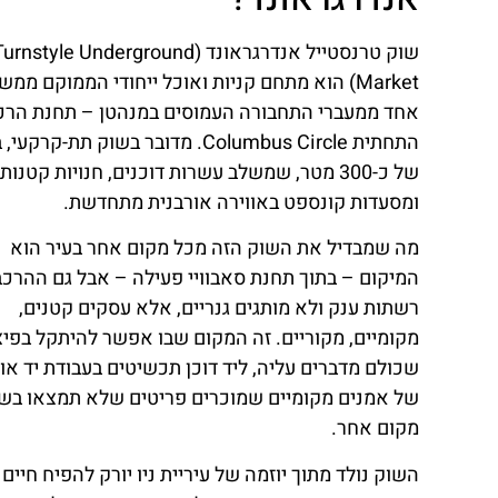
שוק טרנסטייל אנדרגראונד (urnstyle Underground
Market) הוא מתחם קניות ואוכל ייחודי הממוקם ממש
אחד ממעברי התחבורה העמוסים במנהטן – תחנת הרכ
התחתית Columbus Circle. מדובר בשוק תת-קרק
של כ-300 מטר, שמשלב עשרות דוכנים, חנויות קטנות
ומסעדות קונספט באווירה אורבנית מתחדשת.
מה שמבדיל את השוק הזה מכל מקום אחר בעיר הוא
המיקום – בתוך תחנת סאבוויי פעילה – אבל גם ההרכב
רשתות ענק ולא מותגים גנריים, אלא עסקים קטנים,
מקומיים, מקוריים. זה המקום שבו אפשר להיתקל בפי
שכולם מדברים עליה, ליד דוכן תכשיטים בעבודת יד או 
של אמנים מקומיים שמוכרים פריטים שלא תמצאו בש
מקום אחר.
השוק נולד מתוך יוזמה של עיריית ניו יורק להפיח חיים