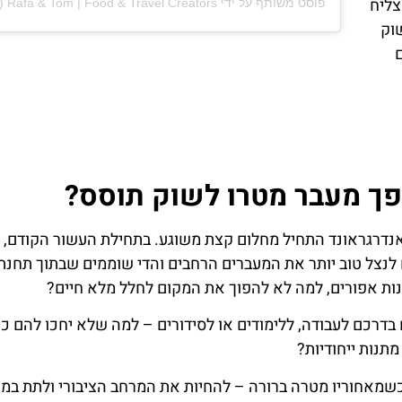
צליח
פוסט משותף על ידי ‏‎Rafa & Tom | Food & Travel Creators‎‏ (@‏‎jetset.feast.repeat‎‏)
וק
ם
פך מעבר מטרו לשוק תוסס?
ל אנדרגראונד התחיל מחלום קצת משוגע. בתחילת העשור הקודם, ע
ורה העירונית (MTA) חיפשו דרכים לנצל טוב יותר את המעברים הרחבים והדי שוממים שבתוך ת
 בדרכם לעבודה, ללימודים או לסידורים – למה שלא יחכו להם כא
מתנות ייחודיות?
, אחרי שנים של תכנון, השוק נפתח באפריל 2016, כשמאחוריו מטרה ברורה – להחיות את המרחב הציבורי ולתת ב