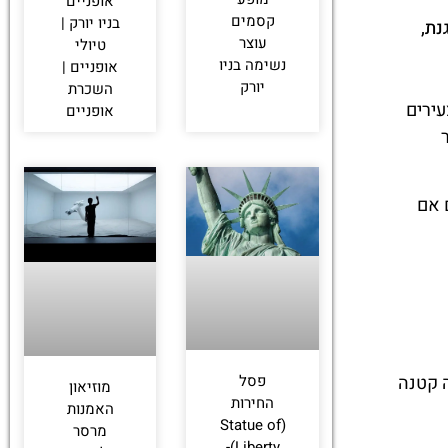
אופניים
קסמים
בניו יורק |
נת,
עוצר
טיולי
נשימה בניו
אופניים |
יורק
השכרת
עירים
אופניים
 אם
ה קטנה
פסל
מוזיאון
החירות
האמנות
(Statue of
מרסר
Liberty)-