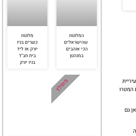
המלונות
מלונות
שהישראלים
כשרים בניו
הכי אוהבים
יורק או ליד
במנהטן
בית חב"ד
בניו יורק
מומלץ
יריית
חנת המטרו
ן גם
מה