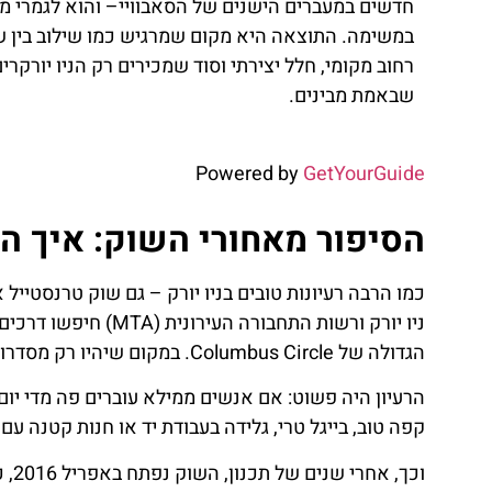
חדשים במעברים הישנים של הסאבוויי– והוא לגמרי מ
במשימה. התוצאה היא מקום שמרגיש כמו שילוב בין ש
רחוב מקומי, חלל יצירתי וסוד שמכירים רק הניו יורקרי
שבאמת מבינים.
Powered by
GetYourGuide
הסיפור מאחורי השוק: איך ה
כמו הרבה רעיונות טובים בניו יורק – גם שוק טרנסטיי
ניו יורק ורשות התחב
הגדולה של Columbus Circle. במקום שיהיו רק מסדרונות אפורים, למה לא להפוך את המקום לחלל מלא חיים?
הרעיון היה פשוט: אם אנשים ממילא עוברים פה מדי יום
קפה טוב, בייגל טרי, גלידה בעבודת יד או חנות קטנה עם 
וכך