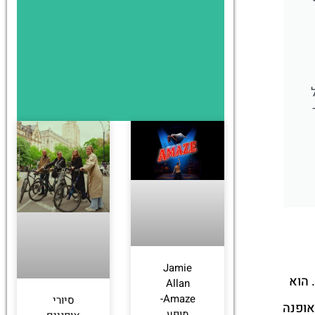
Jamie
ק טרנסטייל אנדרגראונד הוא כמו קפסולת ניו יורק קטנה – אבל בלי הלחץ, בלי הצפיפות ובלי התורים של רחוב 34. הוא
Allan
Amaze-
סיורי
אופנה
מופע