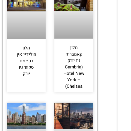
לחצו
פה!
מלון
מלון
קאמבריה
הולידיי אין
ניו יורק
בטיימס
(Cambria
סקוור ניו
Hotel New
יורק
York –
Chelsea)