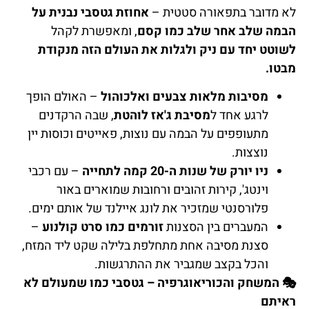
לא מדובר בתפאורה סטטית –
אחוזת גטסבי נבנית על
הבמה שלב אחר שלב כמו קסם
, ומאפשרת לקהל
לשוטט יחד עם ניק ולגלות את העולם הזה מנקודת
מבטו.
מסיבות מלאות צבעים ואלכוהול
– האולם הופך
לרגע אחד ל
מסיבת ג'אז לוהטת
, שבה הרקדנים
מתעופפים על הבמה עם נוצות, פאייטים וכוסות יין
נוצצות.
ניו יורק של שנות ה-20 קמה לתחייה
– עם רכבי
וינטג', קירות זהובים ורחובות שמוארים באור
פלורסנטי שמזכיר את לונג איילנד של אותם ימים.
המעברים בין הסצנות
זורמים כמו סרט קולנוע
–
סצנת מסיבה אחת מתחלפת בלילה שקט ליד המזח,
והכל בקצב שמגביר את ההתרגשות.
🎭
המשחק והכוריאוגרפיה – גטסבי כמו שמעולם לא
ראיתם