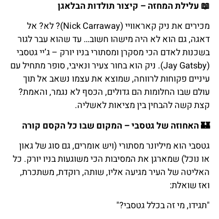
📖
עלילת
המחזה
–
קיצור
תולדות
הבלאגן
מכירים את ניק קאראוויי (Nick Carraway)? לא? אל
דאגה, גם הוא לא היה מישהו חשוב… עד שהוא עבר לגור
בשכנות לאדם הכי מסקרן ומסתורי בניו יורק – ג’יי גטסבי
(Jay Gatsby). ניק הוא בחור צעיר ונאיבי, סופר מתחיל עם
עיניים פקוחות לרווחה, שמוצא את עצמו נשאב אל תוך
עולם שבו החלומות הם גדולים, הכסף לא נגמר, והאמת?
קצת קשה להבחין בין מציאות לאשליה.
🏰
האחוזה
של
גטסבי
–
המקום שבו
כל
הקסם
קורה
גטסבי הוא מיליונר מסתורי (ויש אומרים, גם סוג של גאון
או נוכל) שמארגן את המסיבות הכי משוגעות בניו יורק. כל
האליטה של העיר מגיעה אליו, שותה, רוקדת, משתכרת,
ואז שואלת:
"תגידו, מי זה בכלל גטסבי?"