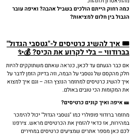
מהתיאטרון ולתהות:
כמה רחוק הייתם הולכים בשביל אהבה? ואיפה עובר
הגבול בין חלום למציאות?
🎟
איך
להשיג
כרטיסים
ל
-"
גטסבי
הגדול
"
בברודווי
–
בלי
לקרוע
את
הכיס
?
💰✨
אם כבר הגעתם עד לכאן, כנראה שאתם משתוקקים להיות
חלק מהקסם של גטסבי על הבמה, וזה בדיוק הזמן לדבר על
איך להשיג כרטיסים למחזמר הנוצץ הזה – וגם איך למצוא
את המקומות הכי טובים באולם.
🎫
איפה
ואיך
קונים
כרטיסים
?
מחזמר ברודווי פופולרי כמו "גטסבי הגדול" יכול להימכר
במהירות, אז כדאי להזמין את הכרטיסים מראש. צירפנו
לכם כאן מספר אתרים שמציעים כרטיסים במחירים