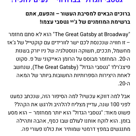
ברוכים הבאים למסיבת העשור – והפעם, אתם
ברשימת המוזמנים של ג’יי גטסבי עצמו!
"The Great Gatsby at Broadway" הוא לא סתם מחזמר
– זו חוויה שנכנסת לכם ישר לוורידים עם קוקטייל של ג'אז
מחשמל, תככים, תשוקה ונוסטלגיה של ניו יורק בשנות
ה-20. המחזמר מבוסס על הרומן האייקוני של פ. סקוט
פיצג'רלד "גטסבי הגדול" (The Great Gatsby), שנחשב
לאחת היצירות הספרותיות החשובות ביותר של המאה
ה-20.
אבל למה דווקא עכשיו? למה הסיפור הזה, שנכתב כמעט
לפני 100 שנה, עדיין מצליח להלהיב ולרגש את הקהל?
פשוט מאוד: "גטסבי הגדול" הוא יותר ממחזמר – הוא מסע
בזמן. הוא לוקח אותנו לעולם שבו כסף, אהבה ותהילה
מתנגשים במפץ דרמטי שמותיר את כולנו פעורי פה.