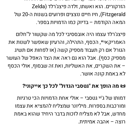
הזרקורים. הוא ואשתו, זלדה פיצג'רלד (Zelda
Fitzgerald), חיו חיים נוצצים ופרועים בשנות ה-20 של
המאה הקודמת – בדיוק כמו הדמויות בספר.
פיצג'רלד עצמו היה אובססיבי לכל מה שקשור ל"חלום
האמריקאי*, הכסף, התהילה, והרעיון שאפשר לשנות את
הגורל אם רק תעבוד מספיק קשה (או לפחות אם תשיג
מספיק כסף). אבל הוא גם ראה את הצד האפל של העושר
– את השקרים, את האשליות, ואת זה שבסוף, אולי הכסף
לא באמת קונה אושר.
📜
מה
הופך
את
"
גטסבי
הגדול
"
לכל
כך
אייקוני
?
דמותו
של
ג
'
יי
גטסבי
–
אולי
אחת
הדמויות
הכי
טרגיות
ומורכבות
בספרות
.
מיליונר
שמצליח
להמציא
את
עצמו
מחדש
,
אבל
לא
מצליח
לזכות
בדבר
היחיד
שהוא
באמת
רוצה
–
אהבה אמיתית
.