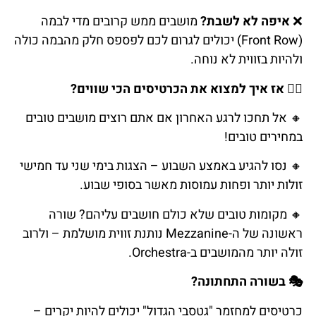
❌
איפה
לא
לשבת
?
מושבים
ממש
קרובים
מדי
לבמה
(Front Row) יכולים לגרום לכם לפספס חלק מהבמה כולה
ולהיות בזווית לא נוחה.
🕵️‍
אז
איך
למצוא
את
הכרטיסים
הכי
שווים
?
🔸
אל
תחכו
לרגע
האחרון
אם
אתם
רוצים
מושבים
טובים
במחירים טובים
!
🔸
נסו
להגיע
באמצע
השבוע
–
הצגות
בימי
שני
עד
חמישי
זולות
יותר
ופחות
עמוסות
מאשר
בסופי
שבוע
.
🔸
מקומות
טובים
שלא
כולם
חושבים
עליהם
?
שורה
ראשונה
של
ה
-Mezzanine נותנת זווית מושלמת – ולרוב
זולה יותר מהמושבים ב-Orchestra.
🎭
בשורה
התחתונה
?
כרטיסים למחזמר "גטסבי הגדול" יכולים להיות יקרים –