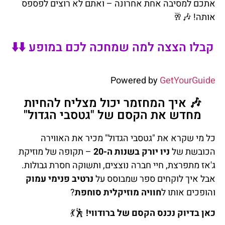
אתכם
למסיבה
אחת
אחרונה
–
ואתם
לא
רוצים
לפספס
אותה
!
🎶🥂
קבלו הצצה למה שמחכה לכם במופע ⬇️⬇️
Powered by
GetYourGuide
🎶 איך המחזמר יכול מצליח להחיות
מחדש את הקסם של "גטסבי הגדול"
כל מי שקרא את "גטסבי הגדול" מכיר את האווירה
הכובשת של
ניו יורק בשנות ה-20
– תקופה של מוזיקת
ג'אז מתפרצת, חיי חברה נוצצים, ותשוקה חסרת גבולות.
אבל איך לוקחים ספר שמבוסס על
נרטיב פנימי עמוק
והופכים אותו ל
חוויה מוזיקלית סוחפת
?
כאן בדיוק נכנס הקסם של ברודווי!
🕺💃