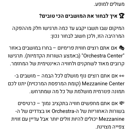
מעולים למופע.
🏆
איך
לבחור
את
המושבים
הכי
טובים
?
המיקום שבו תשבו יקבע עד כמה תרגישו חלק מההפקה
המרהיבה הזו, ולכן חשוב לבחור נכון:
🎭
אם
אתם
רוצים
חווית
פרימיום
–
בחרו
במושבים
באזור
"Orchestra Center" (באמצע השורות הקדמיות). תרגישו
קרובים מאוד לשחקנים ולחוויה האינטימית של המחזמר.
👀
אם
אתם
רוצים
נוף
מושלם
לכל
הבמה
–
מושבים
ב
-
Mezzanine Center (קומת המרפסת המרכזית) יתנו לכם
תמונה פנורמית מושלמת של כל מה שמתרחש.
💸
אם
אתם
מחפשים
חוויה
בתקציב
נמוך
–
כרטיסים
בשורות
האחוריות
של
ה
-Orchestra או בצדדים של ה-
Mezzanine יכולים להיות זולים יותר אבל עדיין עם זווית
צפייה מצוינת.