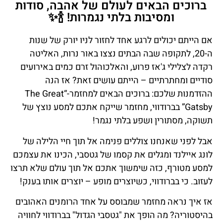
ברוכים הבאים לעולם של אהבה, סודות
ומסיבות בלתי נגמרות! 🍾✨
אם הייתם יכולים לרגע אחד לחזור לניו יורק של שנות
ה-20, לתקופה שבה הבתים נצצו באור נרות, האליטה
רקדה לצלילי ג'אז פרוע, והאלכוהול זרם כמים באירועים
סודיים ומחתרתיים – הייתם עושים זאת? אז הנה
ההזדמנות שלכם: ברוכים הבאים למחזמר-“The Great
Gatsby” בברודווי, מחזמר שייקח אתכם למסע נוצץ של
תשוקה, מסתורין ושפע בלתי נגמר!
אבל לפני שאנחנו צוללים פנימה אל תוך חיי הלילה של
לונג איילנד ומגלים את קסמו של גטסבי, הכינו את עצמכם
למסע מטורף, כזה שימשוך אתכם אל תוך עולם שלא תרצו
לעזוב. כי בברודווי, כשיוצרים מופע – יוצרים אותו בענק!
אז איך נראה מחזמר שמבוסס על אחד הרומנים האהובים
בהיסטוריה? מה הופך את "גטסבי הגדול" בברודווי לחוויה