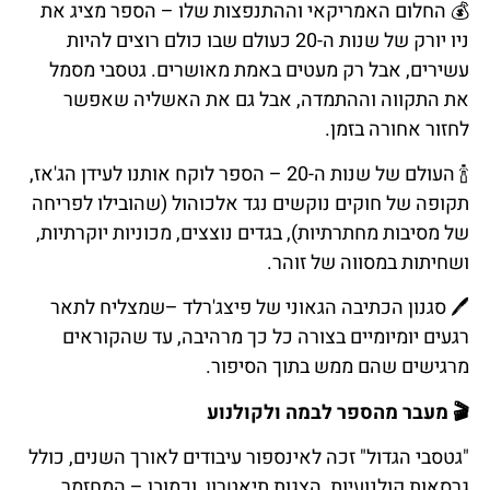
💰
החלום
האמריקאי
וההתנפצות
שלו
–
הספר
מציג
את
ניו
יורק
של
שנות
ה
-20
כעולם
שבו
כולם
רוצים
להיות
עשירים
,
אבל
רק
מעטים
באמת
מאושרים
.
גטסבי
מסמל
את
התקווה
וההתמדה
,
אבל
גם
את
האשליה
שאפשר
לחזור
אחורה
בזמן
.
🍾
העולם
של
שנות
ה
-20
–
הספר
לוקח
אותנו
לעידן
הג
'
אז
,
תקופה
של
חוקים
נוקשים
נגד
אלכוהול
(
שהובילו
לפריחה
של
מסיבות
מחתרתיות
),
בגדים
נוצצים
,
מכוניות
יוקרתיות
,
ושחיתות
במסווה
של
זוהר
.
🖊️
סגנון
הכתיבה
הגאוני
של
פיצג
'
רלד
–שמצליח
לתאר
רגעים
יומיומיים
בצורה
כל
כך
מרהיבה
,
עד
שהקוראים
מרגישים
שהם
ממש
בתוך
הסיפור
.
🎬
מעבר
מהספר
לבמה
ולקולנוע
"גטסבי הגדול" זכה לאינספור עיבודים לאורך השנים, כולל
גרסאות קולנועיות, הצגות תיאטרון, וכמובן – המחזמר