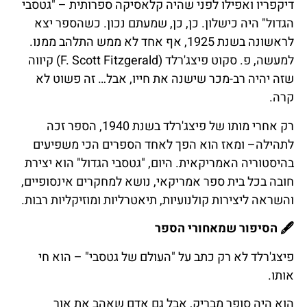
דיקפריו ואפילו לפני שהיה קלאסיקה ספרותית – "גטסבי
הגדול" היה כישלון. כן, כן, שמעתם נכון. כשהספר יצא
לראשונה בשנת 1925, אף אחד לא ממש התלהב ממנו.
למעשה, פ. סקוט פיצג'רלד (F. Scott Fitzgerald) קיווה
שזה יהיה רב-מכר שישנה את חייו, אבל… זה פשוט לא
קרה.
רק אחרי מותו של פיצג'רלד בשנת 1940, הספר זכה
לתהילה– ומאז הוא הפך לאחד הספרים הכי משפיעים
בהיסטוריה האמריקאית. היום, "גטסבי הגדול" הוא יצירת
חובה בכל בית ספר אמריקאי, נושא למחקרים אינסופיים,
והשראה ליצירות קולנועיות, תיאטרליות ומוזיקליות רבות.
🖋️
הסיפור
שמאחורי
הספר
פיצג'רלד לא רק כתב על "העולם של גטסבי" – הוא חי
אותו.
הוא היה סופר מבריק, אבל גם אדם שאהב את אור