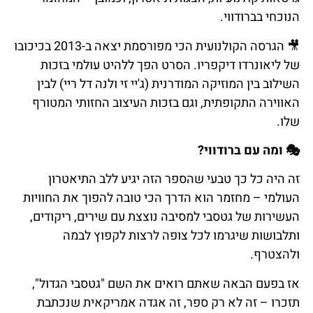
הנוכחי בברודווי.
🎥
הגרסה
הקולנועית
הכי
מפורסמת
יצאה
ב
-2013
בכיכובו
של
ליאונרדו
דיקפריו
.
הסרט
הפך
ללהיט
עולמי
בזכות
השילוב
בין
המוזיקה
המודרנית
(
ג
'
יי
זי
ולנה
דל
ריי
)
לבין
האווירה
התקופתית
,
וגם
בזכות
העיצוב
החזותי
המטורף
שלו
.
🎭
ומה
עם
ברודווי
?
זה היה כל כך טבעי שהספר הזה יגיע ללב התיאטרון
העולמי – מחזמר הוא הדרך הכי טובה להפוך את החוויות
העשירות של גטסבי למסיבה נוצצת עם שירים, ריקודים,
ותלבושות שיגרמו לכל צופה לרצות לקפוץ לבמה
ולהצטרף.
אז בפעם הבאה שאתם רואים את השם "גטסבי הגדול",
תזכרו – זה לא רק ספר, זה אגדה אמריקאית שנכתבת