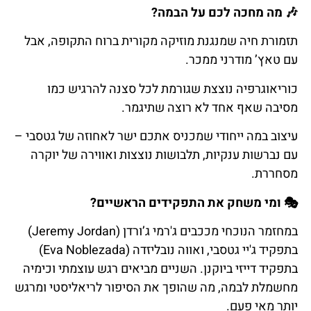
🎶
מה
מחכה
לכם
על
הבמה
?
תזמורת חיה שמנגנת מוזיקה מקורית ברוח התקופה, אבל
עם טאץ’ מודרני ממכר.
כוריאוגרפיה נוצצת שגורמת לכל סצנה להרגיש כמו
מסיבה שאף אחד לא רוצה שתיגמר.
עיצוב במה ייחודי שמכניס אתכם ישר לאחוזה של גטסבי –
עם נברשות ענקיות, תלבושות נוצצות ואווירה של יוקרה
מסחררת.
🎭
ומי
משחק
את
התפקידים
הראשיים
?
במחזמר הנוכחי מככבים ג'רמי ג’ורדן (Jeremy Jordan)
בתפקיד ג'יי גטסבי, ואווה נובליזדה (Eva Noblezada)
בתפקיד דייזי ביוקנן. השניים מביאים רגש עוצמתי וכימיה
מחשמלת לבמה, מה שהופך את הסיפור לריאליסטי ומרגש
יותר מאי פעם.