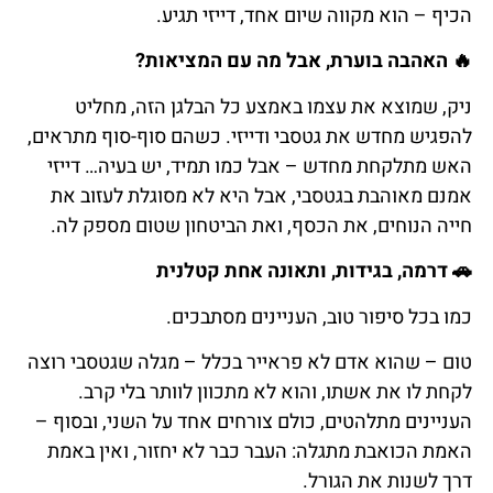
הכיף – הוא מקווה שיום אחד, דייזי תגיע.
🔥
האהבה
בוערת
,
אבל
מה
עם
המציאות
?
ניק, שמוצא את עצמו באמצע כל הבלגן הזה, מחליט
להפגיש מחדש את גטסבי ודייזי. כשהם סוף-סוף מתראים,
האש מתלקחת מחדש – אבל כמו תמיד, יש בעיה… דייזי
אמנם מאוהבת בגטסבי, אבל היא לא מסוגלת לעזוב את
חייה הנוחים, את הכסף, ואת הביטחון שטום מספק לה.
🚗
דרמה
,
בגידות
,
ותאונה
אחת
קטלנית
כמו בכל סיפור טוב, העניינים מסתבכים.
טום – שהוא אדם לא פראייר בכלל – מגלה שגטסבי רוצה
לקחת לו את אשתו, והוא לא מתכוון לוותר בלי קרב.
העניינים מתלהטים, כולם צורחים אחד על השני, ובסוף –
האמת הכואבת מתגלה: העבר כבר לא יחזור, ואין באמת
דרך לשנות את הגורל.