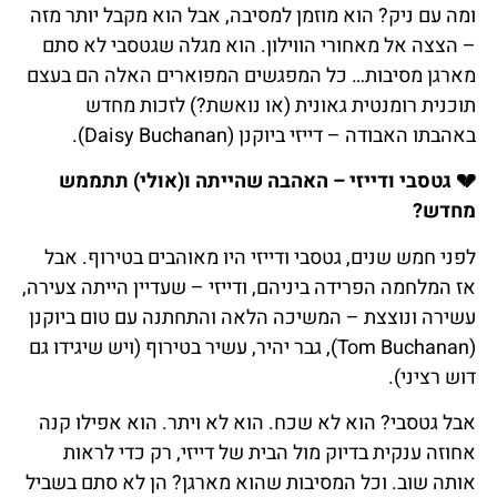
ומה עם ניק? הוא מוזמן למסיבה, אבל הוא מקבל יותר מזה
– הצצה אל מאחורי הווילון. הוא מגלה שגטסבי לא סתם
מארגן מסיבות… כל המפגשים המפוארים האלה הם בעצם
תוכנית רומנטית גאונית (או נואשת?) לזכות מחדש
באהבתו האבודה – דייזי ביוקנן (Daisy Buchanan).
💔
גטסבי
ודייזי
–
האהבה
שהייתה
ו
(
אולי
)
תתממש
מחדש
?
לפני חמש שנים, גטסבי ודייזי היו מאוהבים בטירוף. אבל
אז המלחמה הפרידה ביניהם, ודייזי – שעדיין הייתה צעירה,
עשירה ונוצצת – המשיכה הלאה והתחתנה עם טום ביוקנן
(Tom Buchanan), גבר יהיר, עשיר בטירוף (ויש שיגידו גם
דוש רציני).
אבל גטסבי? הוא לא שכח. הוא לא ויתר. הוא אפילו קנה
אחוזה ענקית בדיוק מול הבית של דייזי, רק כדי לראות
אותה שוב. וכל המסיבות שהוא מארגן? הן לא סתם בשביל