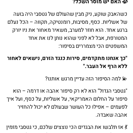
🥀
האם
יש
מוסר
השכל
?
כשהאבק שוקע, ניק מבין שהעולם של גטסבי היה בועה
של אשליות. כסף, מסיבות, רומנטיקה, תקווה – הכל נעלם
ברגע אחד. הוא חוזר למערב, משאיר מאחור את ניו יורק
המטורפת, אבל לא לפני שהוא נותן לנו את אחד
המשפטים הכי מצמררים בסיפור:
"כך אנחנו מתקדמים, סירות כנגד הזרם, נישאים לאחור
ללא הרף אל העבר."
💫
למה
הסיפור
הזה
עדיין
מרגש
אותנו
?
"גטסבי הגדול" הוא לא רק סיפור אהבה או דרמה – הוא
סיפור על החלום האמריקאי, על אשליות, על כסף, ועל איך
לפעמים – אפילו כל העושר שבעולם לא יכול להחזיר
אהבה שאבדה.
💃
אז
תלבשו
את
הבגדים
הכי
נוצצים
שלכם
,
כי
גטסבי
מזמין