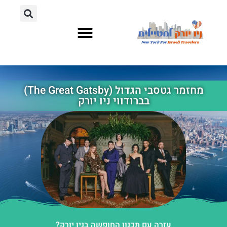
אתרי תיירות
מחוץ לניו יורק
מחזמר גטסבי הגדול (The Great Gatsby)
בברודווי ניו יורק
עזרה עם תכנון החופשה בניו יורק?