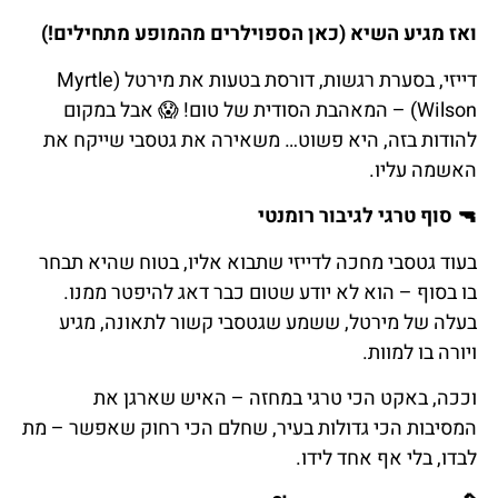
ואז מגיע השיא (כאן הספוילרים מהמופע מתחילים!)
דייזי, בסערת רגשות, דורסת בטעות את מירטל (Myrtle
Wilson) – המאהבת הסודית של טום!
😱
אבל
במקום
להודות
בזה
,
היא
פשוט
…
משאירה
את
גטסבי
שייקח
את
האשמה
עליו
.
🔫
סוף
טרגי
לגיבור
רומנטי
בעוד גטסבי מחכה לדייזי שתבוא אליו, בטוח שהיא תבחר
בו בסוף – הוא לא יודע שטום כבר דאג להיפטר ממנו.
בעלה של מירטל, ששמע שגטסבי קשור לתאונה, מגיע
ויורה בו למוות.
וככה, באקט הכי טרגי במחזה – האיש שארגן את
המסיבות הכי גדולות בעיר, שחלם הכי רחוק שאפשר – מת
לבדו, בלי אף אחד לידו.