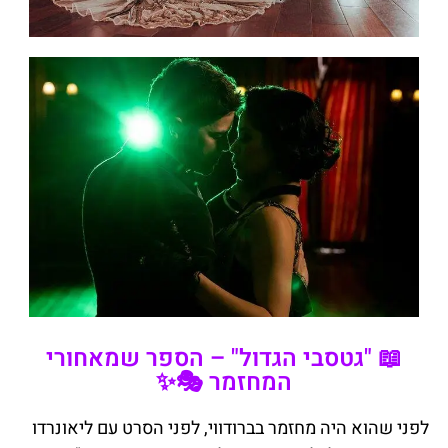
📖 "גטסבי הגדול" – הספר שמאחורי
המחזמר 🎭✨
לפני שהוא היה מחזמר בברודווי, לפני הסרט עם ליאונרדו