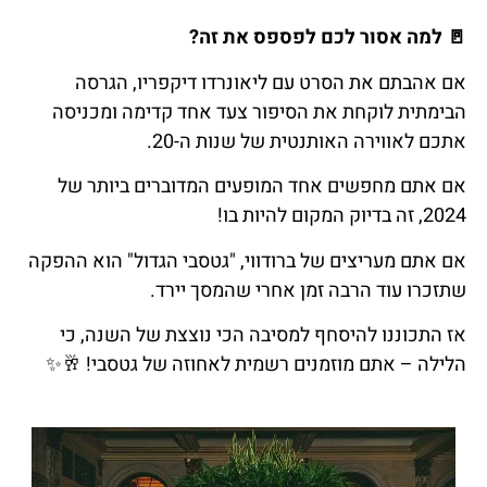
🚪
למה
אסור
לכם
לפספס
את
זה
?
אם אהבתם את הסרט עם ליאונרדו דיקפריו, הגרסה
הבימתית לוקחת את הסיפור צעד אחד קדימה ומכניסה
אתכם לאווירה האותנטית של שנות ה-20.
אם אתם מחפשים אחד המופעים המדוברים ביותר של
2024, זה בדיוק המקום להיות בו!
אם אתם מעריצים של ברודווי, "גטסבי הגדול" הוא ההפקה
שתזכרו עוד הרבה זמן אחרי שהמסך יירד.
אז התכוננו להיסחף למסיבה הכי נוצצת של השנה, כי
הלילה – אתם מוזמנים רשמית לאחוזה של גטסבי!
🥂✨