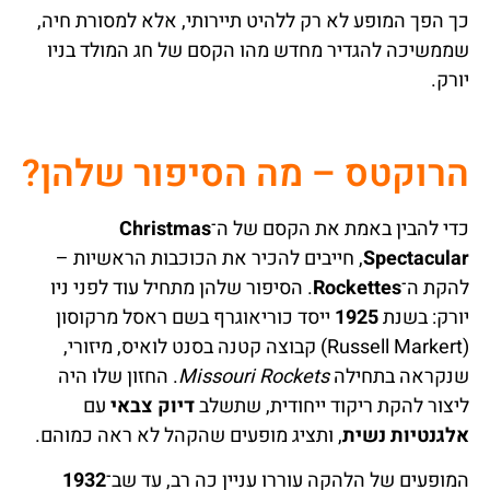
כך הפך המופע לא רק ללהיט תיירותי, אלא למסורת חיה,
שממשיכה להגדיר מחדש מהו הקסם של חג המולד בניו
יורק.
הרוקטס – מה הסיפור שלהן?
כדי להבין באמת את הקסם של ה־
Christmas
Spectacular
, חייבים להכיר את הכוכבות הראשיות –
להקת ה־
Rockettes
. הסיפור שלהן מתחיל עוד לפני ניו
יורק: בשנת
1925
ייסד כוריאוגרף בשם ראסל מרקוסון
(Russell Markert) קבוצה קטנה בסנט לואיס, מיזורי,
שנקראה בתחילה
Missouri Rockets
. החזון שלו היה
ליצור להקת ריקוד ייחודית, שתשלב
דיוק צבאי
עם
אלגנטיות נשית
, ותציג מופעים שהקהל לא ראה כמוהם.
המופעים של הלהקה עוררו עניין כה רב, עד שב־
1932