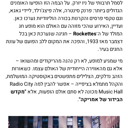
לסמל תרבותי של ניו יורק. על הבמה הזו הופיעו האומנים
הגדולים ביותר: פרנק סינטרה, אלה פיצג'רלד, ליידי גאגא,
וגם טקסי פרסים והקרנות בכורה הוליוודיות נערכו כאן.
ועדיין, האירוע שהכי מזוהה עם האולם הוא מופע חג
המולד של ה־
Rockettes
– חגיגה שנערכת כאן בכל
דצמבר מאז 1933, והפכה את המקום ללב הפועם של עונת
החגים בעיר.
מי שמגיע למופע, לא רק נהנה מהריקודים ומהשואו –
אלא גם מהאווירה הייחודית של האולם עצמו. כשאורות
הזהב נדלקים, הצלילים מתפשטים באקוסטיקה המושלמת,
והקהל מתמלא בציפייה – אפשר להבין למה Radio City
Music Hall מכונה לא סתם אולם הופעות, אלא
"מקדש
הבידור של אמריקה"
.