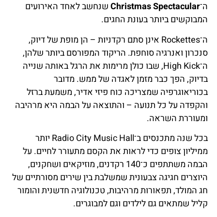
ה־
Christmas Spectacular
שנחשב לאחד האירועים
המבוקשים ביותר בעונת החגים.
ה־Rockettes אינן סתם רקדניות – הן מופת של דיוק,
סנכרון ואנרגיה סוחפת. הריקוד המפורסם ביותר שלהן,
ה־High Kick, שבו כולן מרימות את הרגל באותה שנייה
בדיוק, הפך כבר מזמן לאגדה של ממש. מדובר
בכוריאוגרפיה שמצריכה כוח פיזי אדיר, משמעת ברזל
והקפדה על כל תנועה – והתוצאה על הבמה היא מרהיבה
ומעוררת השראה.
בכל שנה מתכנסים ב־Radio City Music Hall יותר
ממיליון צופים כדי לראות את הקסם מתעורר לחיים. על
הבמה משתתפים כ־140 רקדנים, מוזיקאים ושחקנים,
היוצרים חגיגה צבעונית שמשלבת בין שירים מסורתיים של
חג המולד, תפאורות מרהיבות, טכנולוגיה חדשנית והומור
קליל שמתאים גם לילדים וגם למבוגרים.