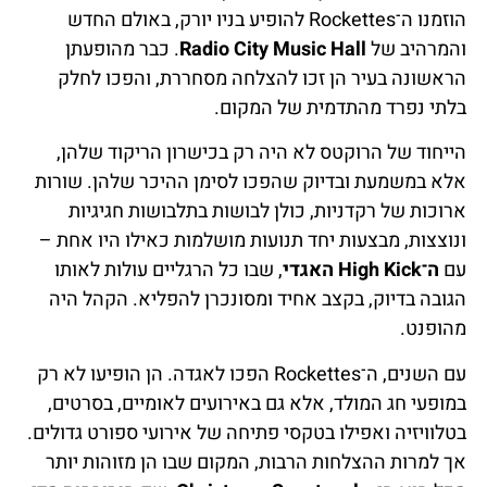
הוזמנו ה־Rockettes להופיע בניו יורק, באולם החדש
והמרהיב של
Radio City Music Hall
. כבר מהופעתן
הראשונה בעיר הן זכו להצלחה מסחררת, והפכו לחלק
בלתי נפרד מהתדמית של המקום.
הייחוד של הרוקטס לא היה רק בכישרון הריקוד שלהן,
אלא במשמעת ובדיוק שהפכו לסימן ההיכר שלהן. שורות
ארוכות של רקדניות, כולן לבושות בתלבושות חגיגיות
ונוצצות, מבצעות יחד תנועות מושלמות כאילו היו אחת –
עם
ה־High Kick האגדי
, שבו כל הרגליים עולות לאותו
הגובה בדיוק, בקצב אחיד ומסונכרן להפליא. הקהל היה
מהופנט.
עם השנים, ה־Rockettes הפכו לאגדה. הן הופיעו לא רק
במופעי חג המולד, אלא גם באירועים לאומיים, בסרטים,
בטלוויזיה ואפילו בטקסי פתיחה של אירועי ספורט גדולים.
אך למרות ההצלחות הרבות, המקום שבו הן מזוהות יותר