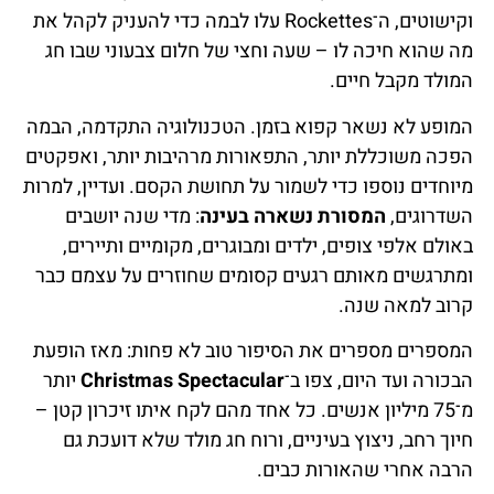
וקישוטים, ה־Rockettes עלו לבמה כדי להעניק לקהל את
מה שהוא חיכה לו – שעה וחצי של חלום צבעוני שבו חג
המולד מקבל חיים.
המופע לא נשאר קפוא בזמן. הטכנולוגיה התקדמה, הבמה
הפכה משוכללת יותר, התפאורות מרהיבות יותר, ואפקטים
מיוחדים נוספו כדי לשמור על תחושת הקסם. ועדיין, למרות
השדרוגים,
המסורת נשארה בעינה
: מדי שנה יושבים
באולם אלפי צופים, ילדים ומבוגרים, מקומיים ותיירים,
ומתרגשים מאותם רגעים קסומים שחוזרים על עצמם כבר
קרוב למאה שנה.
המספרים מספרים את הסיפור טוב לא פחות: מאז הופעת
הבכורה ועד היום, צפו ב־
Christmas Spectacular
יותר
מ־75 מיליון אנשים. כל אחד מהם לקח איתו זיכרון קטן –
חיוך רחב, ניצוץ בעיניים, ורוח חג מולד שלא דועכת גם
הרבה אחרי שהאורות כבים.