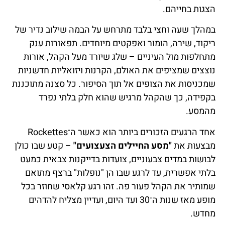
הצגות בחייהם.
במהלך שעה וחצי בלבד מתרחש על הבמה שילוב נדיר של
ריקוד, שירה, הומור ואפקטים מיוחדים. תפאורות ענק
מתחלפות מול העיניים – שלג שיורד מעל הקהל, אורות
נוצצים שמציפים את האולם, הקרנות ויזואליות חדשניות
שמכניסות את הצופים אל תוך הסיפור. כל סצנה מתוכננת
בקפידה, כך שהקהל מרגיש שהוא חלק בלתי נפרד
מהמסע.
אחד הרגעים הזכורים ביותר הוא כאשר ה־Rockettes
מבצעות את
"מסע החיילים הצעצועים"
– קטע שבו כולן
לבושות במדים צבעוניים, צועדות בדייקנות צבאית כמעט
בלתי אפשרית, עד לרגע שבו הן "נופלות" ברצף מתואם
שמותיר את הקהל פעור פה. זהו רגע קלאסי שחוזר בכל
מופע מאז שנות ה־30 ועד היום, ועדיין מצליח להדהים
מחדש.