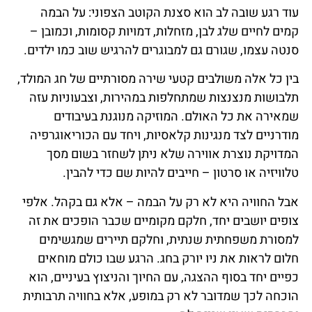
עוד רגע שובה לב הוא סצנת הקוטב הצפוני: על הבמה
קמים לחיים שלג לבן, מזחלות, דמויות קסומות, וכמובן –
סנטה עצמו, שגורם גם למבוגרים להרגיש שוב כמו ילדים.
בין כל אלה משולבים קטעי שירה מסורתיים של חג המולד,
תלבושות מנצנצות שמתחלפות במהירות, וצבעוניות עזה
שמאירה את כל האולם. המוזיקה מנוגנת בעיבודים
מודרניים לצד מנגינות קלאסיות, ויחד עם הכוריאוגרפיה
המדויקת נוצרת אווירה שלא ניתן לשחזר בשום מסך
טלוויזיה או סרטון – חייבים להיות שם כדי להבין.
אבל החוויה היא לא רק על הבמה – אלא גם בקהל. אלפי
צופים יושבים יחד, חלקם מקומיים שכבר הופכים את זה
למסורת משפחתית שנתית, וחלקם תיירים שמגשימים
חלום לראות את ניו יורק בחג. הרגע שבו כולם מוחאים
כפיים יחד בסוף ההצגה, עם החיוך והניצוץ בעיניים, הוא
הוכחה לכך שמדובר לא רק במופע, אלא בחוויה תרבותית