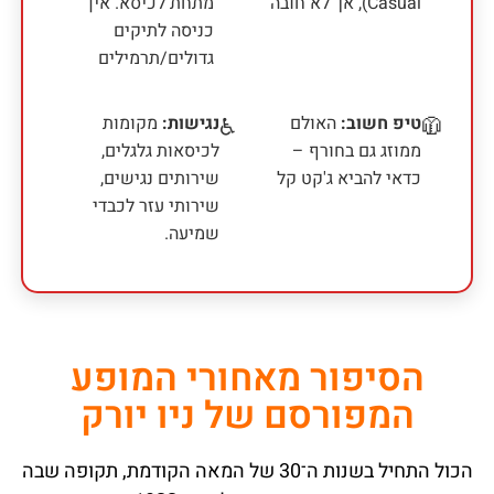
Casual), אך לא חובה
מתחת לכיסא. אין
כניסה לתיקים
גדולים/תרמילים
טיפ חשוב:
האולם
נגישות:
מקומות
♿
🧥
ממוזג גם בחורף –
לכיסאות גלגלים,
כדאי להביא ג'קט קל
שירותים נגישים,
שירותי עזר לכבדי
שמיעה.
הסיפור מאחורי המופע
המפורסם של ניו יורק
הכול התחיל בשנות ה־30 של המאה הקודמת, תקופה שבה