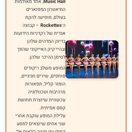
Music Hall
, אחד מאולמות
התיאטרון המפוארים
בעולם, מופיעה להקת
ה־
Rockettes
– קבוצה
אגדית של רקדניות הידועות
בדיוק המדהים שלהן
ובהיי־קיק האייקוני שהפך
לסימן ההיכר שלהן.
המופע משלב ריקודים
סוחפים, שירים חגיגיים,
הומור קליל, תפאורות
מרהיבות וטכנולוגיה
עכשווית שיוצרת תחושת
קסם אמיתית.
עלילת המופע עוקבת אחרי
שני אחים שיוצאים למסע
קסום עם סנטה קלאוס אל