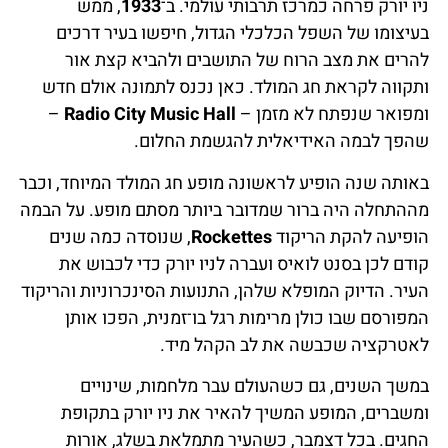
ניו יורק פרחה כמרכז תרבותי עולמי. ב־
1933
, ממש
בעיצומו של השפל הכלכלי הגדול, חיפשו בעיר דרכים
להרים את מצב הרוח של התושבים ולהביא קצת אור
ותקווה לקראת חג המולד. כאן נכנס לתמונה אולם חדש
ומפואר שנפתח לא מזמן –
Radio City Music Hall
–
שהפך לבמה האידיאלית להגשמת החלום.
באותה שנה הופיע לראשונה מופע חג המולד המיוחד, וכבר
מההתחלה היה ברור שמדובר ביותר מסתם מופע. על הבמה
הופיעה להקת הריקוד
Rockettes
, שנוסדה כמה שנים
קודם לכן בסנט לואיס ועברה לניו יורק כדי לכבוש את
העיר. הדיוק המופלא שלהן, התנועות הסינכרוניות והריקוד
המפורסם שבו כולן מרימות רגל בו־זמנית, הפכו אותן
לאטרקציה שכבשה את לב הקהל מיד.
במשך השנים, גם כשהעולם עבר מלחמות, שינויים
ומשברים, המופע המשיך להאיר את ניו יורק בתקופת
החגים. בכל דצמבר, כשהעיר מתמלאת בשלג, אורות