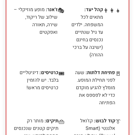
קהל יעד:
ז'אנר:
מופע מוזיקלי –
🎭
👨‍👩‍👧
מתאים לכל
שילוב של ריקוד,
המשפחה. ילדים
שירה, תאורה
עד גיל שנתיים
ואפקטים
נכנסים בחינם
(ישיבה על ברכי
ההורה)
פתיחת דלתות:
שעה
כרטיסים:
דיגיטליים
🎟️
🚪
לפני תחילת המופע.
בלבד. יש להזמין
מומלץ להגיע מוקדם
כרטיסים מראש!
כדי לא לפספס את
הפתיחה
קוד לבוש:
קז'ואל
תיקים:
מותר רק
👜
👔
אלגנטי (Smart
תיקים קטנים שנכנסים