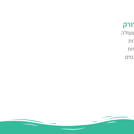
ורק
שעולה
ות
ות
טים