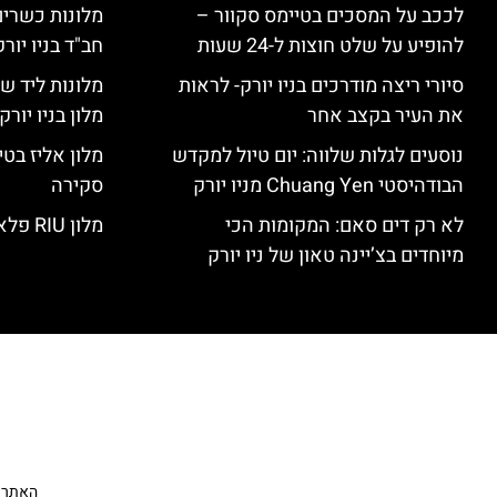
לככב על המסכים בטיימס סקוור –
מלונות כשרים 
להופיע על שלט חוצות ל-24 שעות
חב"ד בניו יורק
סיורי ריצה מודרכים בניו יורק- לראות
מלונות ליד שד
את העיר בקצב אחר
מלון בניו יור
נוסעים לגלות שלווה: יום טיול למקדש
הבודהיסטי Chuang Yen מניו יורק
סקירה
לא רק דים סאם: המקומות הכי
מלון RIU פלאזה ניו יורק – סקירה
מיוחדים בצ’יינה טאון של ניו יורק
האתר הי