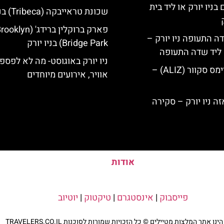
בניו יורק או ליד בית
שכונת טראייבקה (Tribeca) בניו יורק
פארק ברוקלין ברידג' (oklyn
ה התעופה ניו יורק –
Bridge Park) בניו יורק
ק ליד שדה התעופה
ניו יורק באוגוסט- מה לא לפספס
מלון אליז בטיימס סקוור (ALIZ) –
אוויר, אירועים מיוחדים
אודות
פייסבוק
|
אינסטגרם
|
טיקטוק
|
יוטיוב
נו אתר המלצות מטיילים © כל הזכויות שמורות לסוכנות TRAVELERS.CO.IL