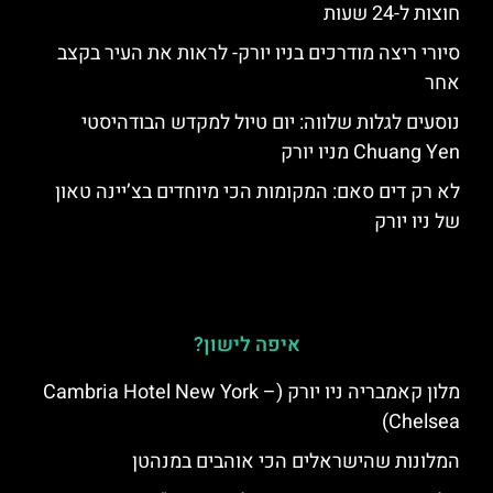
חוצות ל-24 שעות
סיורי ריצה מודרכים בניו יורק- לראות את העיר בקצב
אחר
נוסעים לגלות שלווה: יום טיול למקדש הבודהיסטי
Chuang Yen מניו יורק
לא רק דים סאם: המקומות הכי מיוחדים בצ’יינה טאון
של ניו יורק
איפה לישון?
מלון קאמבריה ניו יורק (Cambria Hotel New York –
Chelsea)
המלונות שהישראלים הכי אוהבים במנהטן