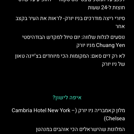
חוצות ל-24 שעות
סיורי ריצה מודרכים בניו יורק- לראות את העיר בקצב
אחר
נוסעים לגלות שלווה: יום טיול למקדש הבודהיסטי
Chuang Yen מניו יורק
לא רק דים סאם: המקומות הכי מיוחדים בצ’יינה טאון
של ניו יורק
איפה לישון?
מלון קאמבריה ניו יורק (Cambria Hotel New York –
Chelsea)
המלונות שהישראלים הכי אוהבים במנהטן