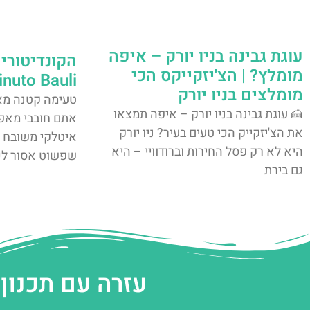
עוגת גבינה בניו יורק – איפה
הקונדיטורי
מומלץ? | הצ'יזקייקס הכי
Minuto Bauli בניו י
מומלצים בניו יורק
טעימה קטנה מא
🍰 עוגת גבינה בניו יורק – איפה תמצאו
אתם חובבי מאפי
את הצ'יזקייק הכי טעים בעיר? ניו יורק
איטלקי משובח –
היא לא רק פסל החירות וברודוויי – היא
שפשוט אסור לכם ל
גם בירת
עזרה עם תכנון 