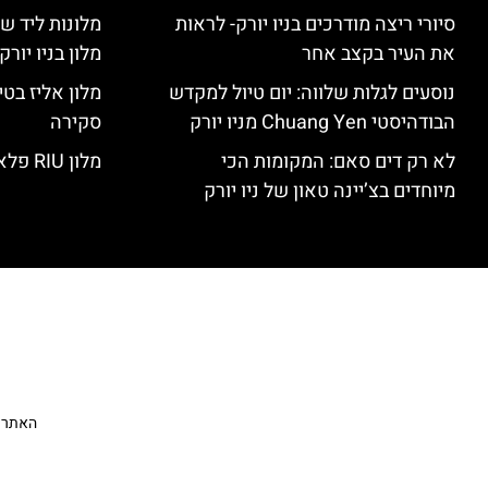
סיורי ריצה מודרכים בניו יורק- לראות
מלונות ליד שד
את העיר בקצב אחר
מלון בניו יור
נוסעים לגלות שלווה: יום טיול למקדש
הבודהיסטי Chuang Yen מניו יורק
סקירה
לא רק דים סאם: המקומות הכי
מלון RIU פלאזה ניו יורק – סקירה
מיוחדים בצ’יינה טאון של ניו יורק
האתר הי