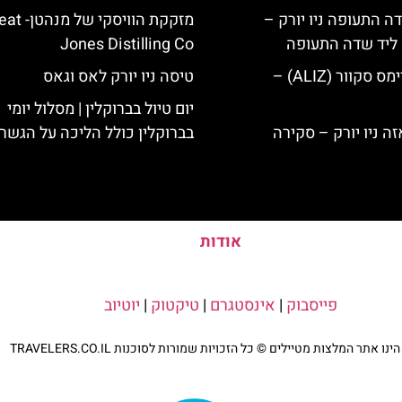
ה התעופה ניו יורק –
מזקקת הוויסקי של
ק ליד שדה התעופה
Jones Distilling Co
מלון אליז בטיימס סקוור (ALIZ) –
טיסה ניו יורק לאס וגאס
יום טיול בברוקלין | מסלול יומי
בברוקלין כולל הליכה על הגשר
אודות
פייסבוק
|
אינסטגרם
|
טיקטוק
|
יוטיוב
נו אתר המלצות מטיילים © כל הזכויות שמורות לסוכנות TRAVELERS.CO.IL