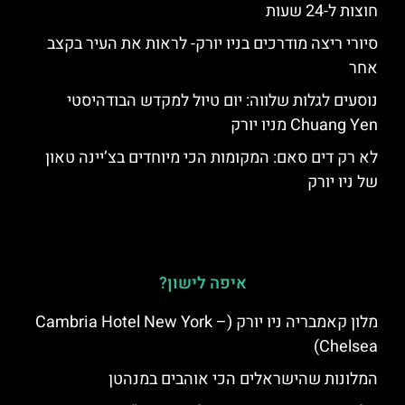
חוצות ל-24 שעות
סיורי ריצה מודרכים בניו יורק- לראות את העיר בקצב
אחר
נוסעים לגלות שלווה: יום טיול למקדש הבודהיסטי
Chuang Yen מניו יורק
לא רק דים סאם: המקומות הכי מיוחדים בצ’יינה טאון
של ניו יורק
איפה לישון?
מלון קאמבריה ניו יורק (Cambria Hotel New York –
Chelsea)
המלונות שהישראלים הכי אוהבים במנהטן