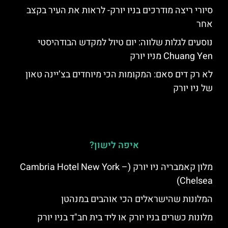
סיורי ריצה מודרכים בניו יורק- לראות את העיר בקצב
אחר
נוסעים לגלות שלווה: יום טיול למקדש הבודהיסטי
Chuang Yen מניו יורק
לא רק דים סאם: המקומות הכי מיוחדים בצ’יינה טאון
של ניו יורק
איפה לישון?
מלון קאמבריה ניו יורק (Cambria Hotel New York –
Chelsea)
המלונות שהישראלים הכי אוהבים במנהטן
מלונות כשרים בניו יורק או ליד בית חב"ד בניו יורק