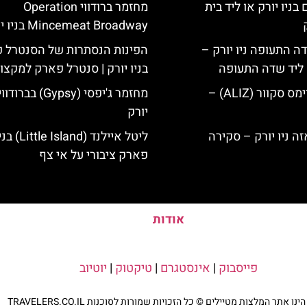
בניו יורק או ליד בית
מחזמר ברודווי Operation
Mincemeat Broadway בניו יורק
ה התעופה ניו יורק –
הפינות הנסתרות של הסנטרל 
ק ליד שדה התעופה
בניו יורק | סנטרל פארק למקצו
מלון אליז בטיימס סקוור (ALIZ) –
מחזמר ג'יפסי (Gypsy) בבר
יורק
ליטל איילנד (nd
פארק ציבורי על אי צף
אודות
פייסבוק
|
אינסטגרם
|
טיקטוק
|
יוטיוב
נו אתר המלצות מטיילים © כל הזכויות שמורות לסוכנות TRAVELERS.CO.IL