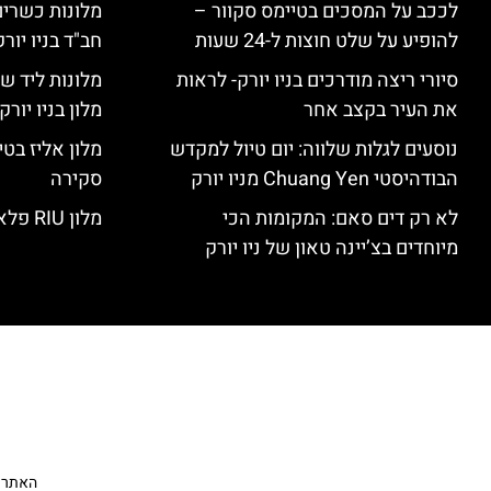
לככב על המסכים בטיימס סקוור –
מלונות כשרים 
להופיע על שלט חוצות ל-24 שעות
חב"ד בניו יורק
סיורי ריצה מודרכים בניו יורק- לראות
מלונות ליד שד
את העיר בקצב אחר
מלון בניו יור
נוסעים לגלות שלווה: יום טיול למקדש
הבודהיסטי Chuang Yen מניו יורק
סקירה
לא רק דים סאם: המקומות הכי
מלון RIU פלאזה ניו יורק – סקירה
מיוחדים בצ’יינה טאון של ניו יורק
האתר הי