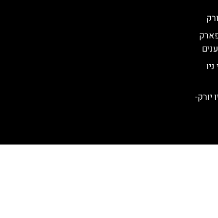
פארק
ענים
ודווי ניו
Little Isla) בניו יורק-