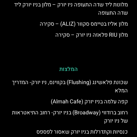
מלונות ליד שדה התעופה ניו יורק – מלון בניו יורק ליד
שדה התעופה
מלון אליז בטיימס סקוור (ALIZ) – סקירה
מלון RIU פלאזה ניו יורק – סקירה
המלצות
שכונת פלאשינג (Flushing) בקווינס, ניו יורק- המדריך
המלא
קפה עלמה בניו יורק (Almah Cafe)
רחוב ברודווי (Broadway) בניו יורק- רחוב התיאטראות
של ניו יורק
כנסיות וקתדרלות בניו יורק שאסור לפספס