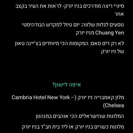
סיורי ריצה מודרכים בניו יורק- לראות את העיר בקצב
אחר
נוסעים לגלות שלווה: יום טיול למקדש הבודהיסטי
Chuang Yen מניו יורק
לא רק דים סאם: המקומות הכי מיוחדים בצ’יינה טאון
של ניו יורק
איפה לישון?
מלון קאמבריה ניו יורק (Cambria Hotel New York –
Chelsea)
המלונות שהישראלים הכי אוהבים במנהטן
מלונות כשרים בניו יורק או ליד בית חב"ד בניו יורק