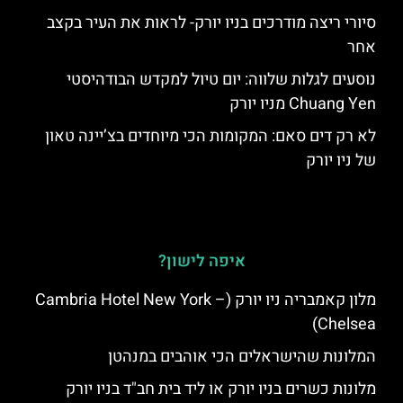
סיורי ריצה מודרכים בניו יורק- לראות את העיר בקצב
אחר
נוסעים לגלות שלווה: יום טיול למקדש הבודהיסטי
Chuang Yen מניו יורק
לא רק דים סאם: המקומות הכי מיוחדים בצ’יינה טאון
של ניו יורק
איפה לישון?
מלון קאמבריה ניו יורק (Cambria Hotel New York –
Chelsea)
המלונות שהישראלים הכי אוהבים במנהטן
מלונות כשרים בניו יורק או ליד בית חב"ד בניו יורק