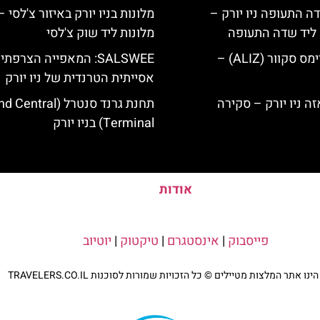
ה התעופה ניו יורק –
מלונות בניו יורק באיזור צ'לסי –
ק ליד שדה התעופה
מלונות ליד שוק צ'לסי
מלון אליז בטיימס סקוור (ALIZ) –
SALSWEE: המאפייה הצרפתי
אסייתית הטרנדית של ניו יורק
תחנת גרנד סנטרל (ntral
Terminal) בניו יורק
אודות
פייסבוק
|
אינסטגרם
|
טיקטוק
|
יוטיוב
נו אתר המלצות מטיילים © כל הזכויות שמורות לסוכנות TRAVELERS.CO.IL