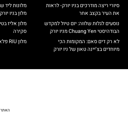
סיורי ריצה מודרכים בניו יורק- לראות
מלונות ליד שד
את העיר בקצב אחר
מלון בניו יור
נוסעים לגלות שלווה: יום טיול למקדש
הבודהיסטי Chuang Yen מניו יורק
סקירה
לא רק דים סאם: המקומות הכי
מלון RIU פלאזה ניו יורק – סקירה
מיוחדים בצ’יינה טאון של ניו יורק
האתר הי