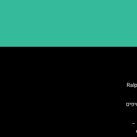
 בניו יורק – Ralph's
יפים
 –