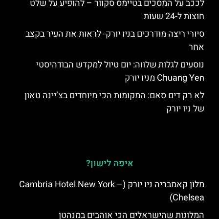
לככב על המסכים בטיימס סקוור – להופיע על שלט
חוצות ל-24 שעות
סיורי ריצה מודרכים בניו יורק- לראות את העיר בקצב
אחר
נוסעים לגלות שלווה: יום טיול למקדש הבודהיסטי
Chuang Yen מניו יורק
לא רק דים סאם: המקומות הכי מיוחדים בצ’יינה טאון
של ניו יורק
איפה לישון?
מלון קאמבריה ניו יורק (Cambria Hotel New York –
Chelsea)
המלונות שהישראלים הכי אוהבים במנהטן