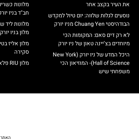
את העיר בקצב אחר
מלונות כשרים 
חב"ד בניו יורק
נוסעים לגלות שלווה: יום טיול למקדש
הבודהיסטי Chuang Yen מניו יורק
מלונות ליד שד
מלון בניו יור
לא רק דים סאם: המקומות הכי
מיוחדים בצ’יינה טאון של ניו יורק
סקירה
היכל המדע של ניו יורק (New York
Hall of Science)- המוזיאון הכי
מלון RIU פלאזה ניו יורק – סקירה
משפחתי שיש
האתר הי