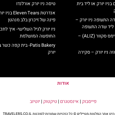
בניו יורק או ליד בית
טיסה ניו יורק אורלנדו
אנדרטת Eleven Tears בני
ה התעופה ניו יורק –
פינה של זיכרון בלב מנהטן
ק ליד שדה התעופה
ניו יורק לגיל השלישי- איך לתכ
מלון אליז בטיימס סקוור (ALIZ) –
החופשה המושלמת
Patis Bakery- בית קפה כשר 
יורק
אודות
פייסבוק
|
אינסטגרם
|
טיקטוק
|
יוטיוב
נו אתר המלצות מטיילים © כל הזכויות שמורות לסוכנות TRAVELERS.CO.IL