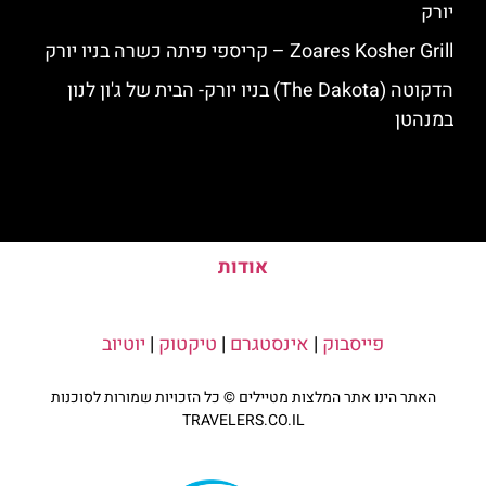
יורק
Zoares Kosher Grill – קריספי פיתה כשרה בניו יורק
הדקוטה (The Dakota) בניו יורק- הבית של ג'ון לנון
במנהטן
אודות
פייסבוק
|
אינסטגרם
|
טיקטוק
|
יוטיוב
האתר הינו אתר המלצות מטיילים © כל הזכויות שמורות לסוכנות
TRAVELERS.CO.IL