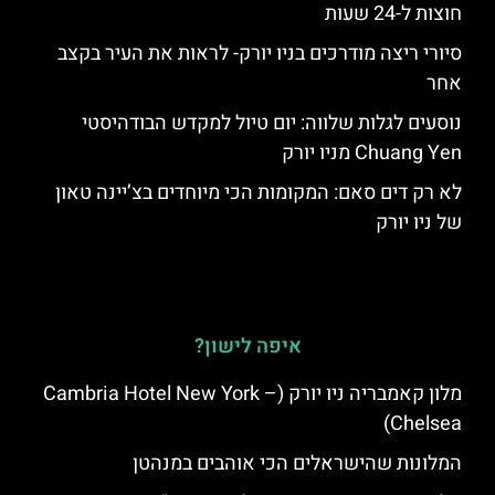
חוצות ל-24 שעות
סיורי ריצה מודרכים בניו יורק- לראות את העיר בקצב
אחר
נוסעים לגלות שלווה: יום טיול למקדש הבודהיסטי
Chuang Yen מניו יורק
לא רק דים סאם: המקומות הכי מיוחדים בצ’יינה טאון
של ניו יורק
איפה לישון?
מלון קאמבריה ניו יורק (Cambria Hotel New York –
Chelsea)
המלונות שהישראלים הכי אוהבים במנהטן