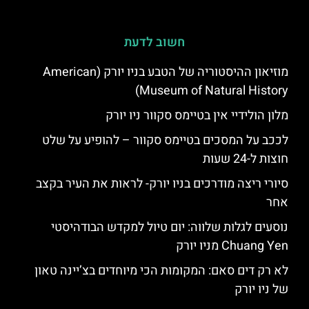
חשוב לדעת
מוזיאון ההיסטוריה של הטבע בניו יורק (American
Museum of Natural History)
מלון הולידיי אין בטיימס סקוור ניו יורק
לככב על המסכים בטיימס סקוור – להופיע על שלט
חוצות ל-24 שעות
סיורי ריצה מודרכים בניו יורק- לראות את העיר בקצב
אחר
נוסעים לגלות שלווה: יום טיול למקדש הבודהיסטי
Chuang Yen מניו יורק
לא רק דים סאם: המקומות הכי מיוחדים בצ’יינה טאון
של ניו יורק