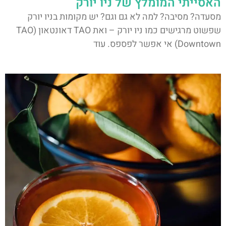
האסייתי המומלץ של ניו יורק
מסעדה? מסיבה? למה לא גם וגם? יש מקומות בניו יורק
שפשוט מרגישים כמו ניו יורק – ואת TAO דאונטאון (TAO
Downtown) אי אפשר לפספס. עוד